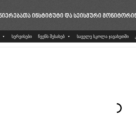
ᲜᲘᲔᲠᲔᲑᲐᲗᲐ ᲘᲜᲡᲢᲘᲢᲣᲢᲘ ᲓᲐ ᲡᲔᲘᲡᲛᲣᲠᲘ ᲛᲝᲜᲘᲢᲝᲠᲘ
სერვისები
ჩვენს შესახებ
საველე სკოლა ჯავახეთში