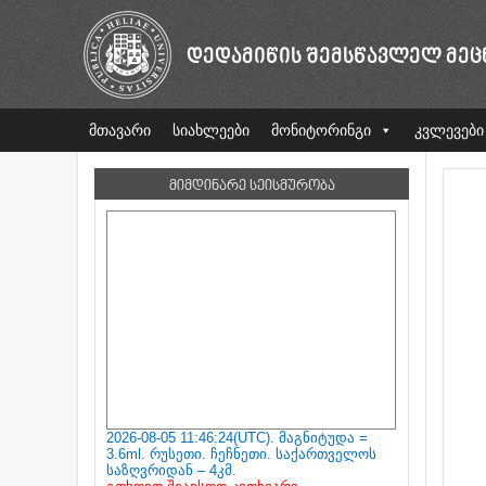
ᲓᲔᲓᲐᲛᲘᲬᲘᲡ ᲨᲔᲛᲡᲬᲐᲕᲚᲔᲚ ᲛᲔᲪ
მთავარი
სიახლეები
მონიტორინგი
კვლევები
ᲛᲘᲛᲓᲘᲜᲐᲠᲔ ᲡᲔᲘᲡᲛᲣᲠᲝᲑᲐ
2026-08-05 11:46:24(UTC). მაგნიტუდა =
3.6ml. რუსეთი. ჩეჩნეთი. საქართველოს
საზღვრიდან – 4კმ.