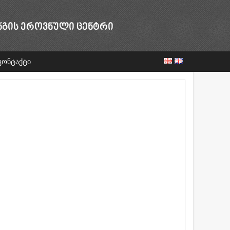
ᲜᲒᲘᲡ ᲔᲠᲝᲕᲜᲣᲚᲘ ᲪᲔᲜᲢᲠᲘ
კონტაქტი