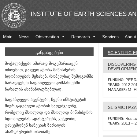
INSTITUTE OF EARTH SCIENCES A
Main
News
Observation
Research
Services
About
ᲒᲐᲜᲪᲮᲐᲓᲔᲑᲔᲑᲘ
SCIENTIFIC-
მოქალაქეები ხშირად მოგვმართავენ
DISCOVERING 
DEVELOPMENT
თხოვნით, გავცეთ ცნობა მიწისძვრის
ხდომილების შესახებ, რომელსაც შემდგომში
PEER
FUNDING:
წარადგენენ სადაზღვევო კომპანიებში
2012-20
YEARS:
ზარალის ასანაზღაურებლად.
M. El
MANAGER:
სადაზღვევო აგენტები, ჩვენი ინსტიტუტის
მიერ გაცემული ცნობის საფუძველზე,
SEISMIC HAZ
რომელიც მხოლოდ და მხოლოდ მიწისძვრის
Rustav
ხდომილებას ადასტურებს, ვეჭვობთ,
FUNDING:
2013 – 
YEARS:
გასცემდნენ სანქციას ზარალის
ანაზღაურების თაობაზე.