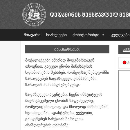
ᲓᲔᲓᲐᲛᲘᲬᲘᲡ ᲨᲔᲛᲡᲬᲐᲕᲚᲔᲚ ᲛᲔᲪ
მთავარი
სიახლეები
მონიტორინგი
კვლევები
ᲒᲐᲜᲪᲮᲐᲓᲔᲑᲔᲑᲘ
ᲡᲔᲘ
მოქალაქეები ხშირად მოგვმართავენ
Მ
თხოვნით, გავცეთ ცნობა მიწისძვრის
ხდომილების შესახებ, რომელსაც შემდგომში
წარადგენენ სადაზღვევო კომპანიებში
ზარალის ასანაზღაურებლად.
სადაზღვევო აგენტები, ჩვენი ინსტიტუტის
მიერ გაცემული ცნობის საფუძველზე,
რომელიც მხოლოდ და მხოლოდ მიწისძვრის
ხდომილებას ადასტურებს, ვეჭვობთ,
გასცემდნენ სანქციას ზარალის
ანაზღაურების თაობაზე.