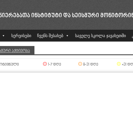
ᲜᲘᲔᲠᲔᲑᲐᲗᲐ ᲘᲜᲡᲢᲘᲢᲣᲢᲘ ᲓᲐ ᲡᲔᲘᲡᲛᲣᲠᲘ ᲛᲝᲜᲘᲢᲝᲠᲘ
სერვისები
ჩვენს შესახებ
საველე სკოლა ჯავახეთში
ᲡᲛᲣᲠᲘ ᲐᲥᲢᲘᲕᲝᲑᲐ
ᲝᲜᲘᲨᲜᲣᲚᲘ
1-7 ᲓᲦᲔ
8-31 ᲓᲦᲔ
+31 Დ