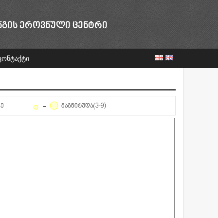
ᲜᲒᲘᲡ ᲔᲠᲝᲕᲜᲣᲚᲘ ᲪᲔᲜᲢᲠᲘ
კონტაქტი
ᲦᲔ
ᲛᲐᲒᲜᲘᲢᲣᲓᲐ(3-9)