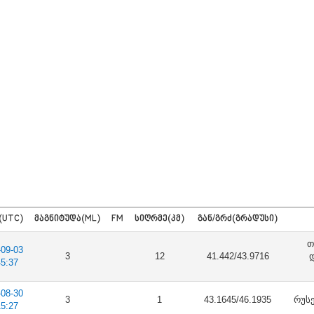
(UTC)
ᲛᲐᲒᲜᲘᲢᲣᲓᲐ(ML)
FM
ᲡᲘᲦᲠᲛᲔ(ᲙᲛ)
ᲒᲐᲜ/ᲒᲠᲫ(ᲒᲠᲐᲓᲣᲡᲘ)
თ
-09-03
3
12
41.442/43.9716
45:37
-08-30
3
1
43.1645/46.1935
რუსე
15:27