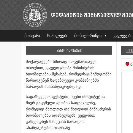
ᲓᲔᲓᲐᲛᲘᲬᲘᲡ ᲨᲔᲛᲡᲬᲐᲕᲚᲔᲚ ᲛᲔᲪ
მთავარი
სიახლეები
მონიტორინგი
კვლევები
ᲒᲐᲜᲪᲮᲐᲓᲔᲑᲔᲑᲘ
ᲡᲔᲘ
მოქალაქეები ხშირად მოგვმართავენ
Მ
თხოვნით, გავცეთ ცნობა მიწისძვრის
ხდომილების შესახებ, რომელსაც შემდგომში
წარადგენენ სადაზღვევო კომპანიებში
ზარალის ასანაზღაურებლად.
სადაზღვევო აგენტები, ჩვენი ინსტიტუტის
მიერ გაცემული ცნობის საფუძველზე,
რომელიც მხოლოდ და მხოლოდ მიწისძვრის
ხდომილებას ადასტურებს, ვეჭვობთ,
გასცემდნენ სანქციას ზარალის
ანაზღაურების თაობაზე.