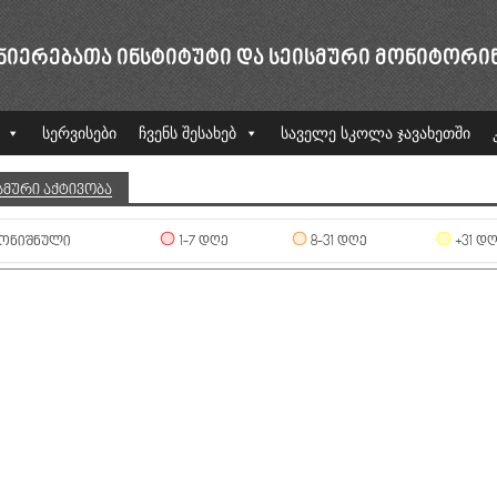
ᲜᲘᲔᲠᲔᲑᲐᲗᲐ ᲘᲜᲡᲢᲘᲢᲣᲢᲘ ᲓᲐ ᲡᲔᲘᲡᲛᲣᲠᲘ ᲛᲝᲜᲘᲢᲝᲠᲘ
სერვისები
ჩვენს შესახებ
საველე სკოლა ჯავახეთში
ᲡᲛᲣᲠᲘ ᲐᲥᲢᲘᲕᲝᲑᲐ
ᲝᲜᲘᲨᲜᲣᲚᲘ
1-7 ᲓᲦᲔ
8-31 ᲓᲦᲔ
+31 Დ