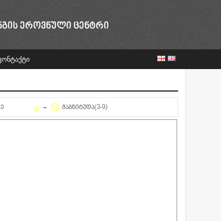
ᲜᲒᲘᲡ ᲔᲠᲝᲕᲜᲣᲚᲘ ᲪᲔᲜᲢᲠᲘ
კონტაქტი
ᲦᲔ
ᲛᲐᲒᲜᲘᲢᲣᲓᲐ(3-9)