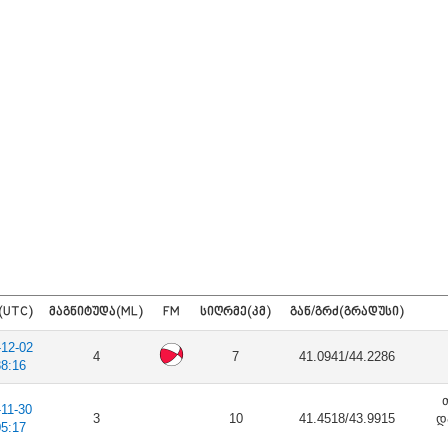
(UTC)
ᲛᲐᲒᲜᲘᲢᲣᲓᲐ(ML)
FM
ᲡᲘᲦᲠᲛᲔ(ᲙᲛ)
ᲒᲐᲜ/ᲒᲠᲫ(ᲒᲠᲐᲓᲣᲡᲘ)
-12-02
4
7
41.0941/44.2286
38:16
-11-30
3
10
41.4518/43.9915
დ
05:17