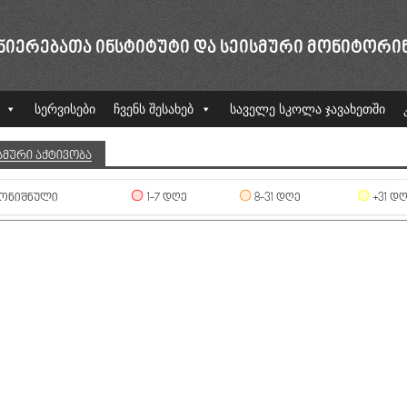
ᲜᲘᲔᲠᲔᲑᲐᲗᲐ ᲘᲜᲡᲢᲘᲢᲣᲢᲘ ᲓᲐ ᲡᲔᲘᲡᲛᲣᲠᲘ ᲛᲝᲜᲘᲢᲝᲠᲘ
სერვისები
ჩვენს შესახებ
საველე სკოლა ჯავახეთში
ᲡᲛᲣᲠᲘ ᲐᲥᲢᲘᲕᲝᲑᲐ
ᲝᲜᲘᲨᲜᲣᲚᲘ
1-7 ᲓᲦᲔ
8-31 ᲓᲦᲔ
+31 Დ