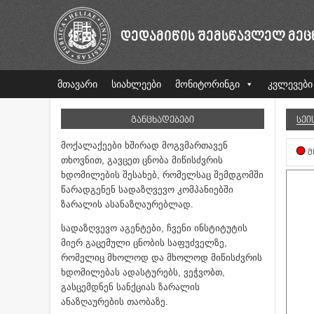
ᲓᲔᲓᲐᲛᲘᲬᲘᲡ ᲨᲔᲛᲡᲬᲐᲕᲚᲔᲚ ᲛᲔᲪ
მთავარი
სიახლეები
მონიტორინგი
კვლევები
ᲒᲐᲜᲪᲮᲐᲓᲔᲑᲔᲑᲘ
ᲡᲔᲘ
მოქალაქეები ხშირად მოგვმართავენ
Მ
თხოვნით, გავცეთ ცნობა მიწისძვრის
ხდომილების შესახებ, რომელსაც შემდგომში
წარადგენენ სადაზღვევო კომპანიებში
ზარალის ასანაზღაურებლად.
სადაზღვევო აგენტები, ჩვენი ინსტიტუტის
მიერ გაცემული ცნობის საფუძველზე,
რომელიც მხოლოდ და მხოლოდ მიწისძვრის
ხდომილებას ადასტურებს, ვეჭვობთ,
გასცემდნენ სანქციას ზარალის
ანაზღაურების თაობაზე.