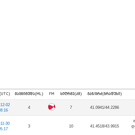
(UTC)
ᲛᲐᲒᲜᲘᲢᲣᲓᲐ(ML)
FM
ᲡᲘᲦᲠᲛᲔ(ᲙᲛ)
ᲒᲐᲜ/ᲒᲠᲫ(ᲒᲠᲐᲓᲣᲡᲘ)
-12-02
4
7
41.0941/44.2286
38:16
-11-30
3
10
41.4518/43.9915
დ
05:17