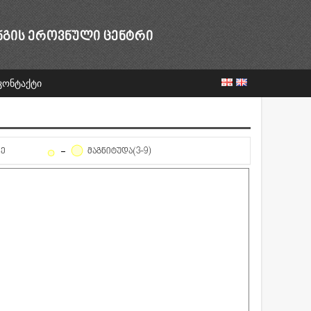
ᲜᲒᲘᲡ ᲔᲠᲝᲕᲜᲣᲚᲘ ᲪᲔᲜᲢᲠᲘ
კონტაქტი
ᲦᲔ
ᲛᲐᲒᲜᲘᲢᲣᲓᲐ(3-9)