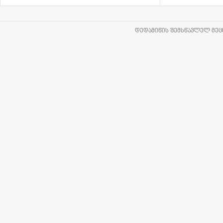
ᲓᲔᲓᲐᲛᲘᲬᲘᲡ ᲨᲔᲛᲡᲬᲐᲕᲚᲔᲚ ᲛᲔᲪᲜ