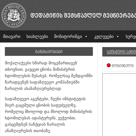
ᲓᲔᲓᲐᲛᲘᲬᲘᲡ ᲨᲔᲛᲡᲬᲐᲕᲚᲔᲚ ᲛᲔᲪᲜᲘᲔᲠᲔᲑ
მთავარი
სიახლეები
მონიტორინგი
კვლევები
სერვ
ᲒᲐᲜᲪᲮᲐᲓᲔᲑᲔᲑᲘ
ᲡᲔᲘᲡᲛᲣᲠᲘ ᲐᲥᲢ
მოქალაქეები ხშირად მოგვმართავენ
ᲛᲝᲜᲘᲨᲜᲣᲚᲘ
თხოვნით, გავცეთ ცნობა მიწისძვრის
ხდომილების შესახებ, რომელსაც შემდგომში
წარადგენენ სადაზღვევო კომპანიებში
ზარალის ასანაზღაურებლად.
სადაზღვევო აგენტები, ჩვენი ინსტიტუტის
მიერ გაცემული ცნობის საფუძველზე,
რომელიც მხოლოდ და მხოლოდ მიწისძვრის
ხდომილებას ადასტურებს, ვეჭვობთ,
გასცემდნენ სანქციას ზარალის
ანაზღაურების თაობაზე.