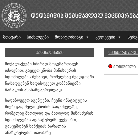
ᲓᲔᲓᲐᲛᲘᲬᲘᲡ ᲨᲔᲛᲡᲬᲐᲕᲚᲔᲚ ᲛᲔᲪᲜᲘᲔᲠᲔᲑ
მთავარი
სიახლეები
მონიტორინგი
კვლევები
სერვ
ᲒᲐᲜᲪᲮᲐᲓᲔᲑᲔᲑᲘ
ᲡᲔᲘᲡᲛᲣᲠᲘ ᲐᲥᲢ
მოქალაქეები ხშირად მოგვმართავენ
ᲛᲝᲜᲘᲨᲜᲣᲚᲘ
თხოვნით, გავცეთ ცნობა მიწისძვრის
ხდომილების შესახებ, რომელსაც შემდგომში
წარადგენენ სადაზღვევო კომპანიებში
ზარალის ასანაზღაურებლად.
სადაზღვევო აგენტები, ჩვენი ინსტიტუტის
მიერ გაცემული ცნობის საფუძველზე,
რომელიც მხოლოდ და მხოლოდ მიწისძვრის
ხდომილებას ადასტურებს, ვეჭვობთ,
გასცემდნენ სანქციას ზარალის
ანაზღაურების თაობაზე.