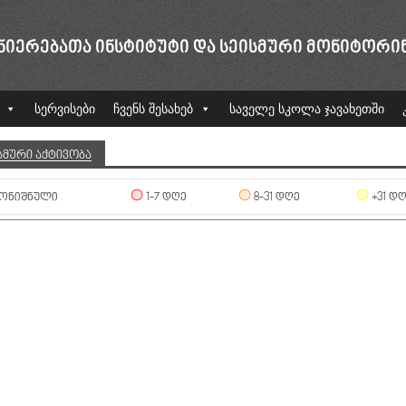
ᲜᲘᲔᲠᲔᲑᲐᲗᲐ ᲘᲜᲡᲢᲘᲢᲣᲢᲘ ᲓᲐ ᲡᲔᲘᲡᲛᲣᲠᲘ ᲛᲝᲜᲘᲢᲝᲠᲘ
სერვისები
ჩვენს შესახებ
საველე სკოლა ჯავახეთში
ᲡᲛᲣᲠᲘ ᲐᲥᲢᲘᲕᲝᲑᲐ
ᲝᲜᲘᲨᲜᲣᲚᲘ
1-7 ᲓᲦᲔ
8-31 ᲓᲦᲔ
+31 Დ