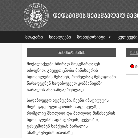
ᲓᲔᲓᲐᲛᲘᲬᲘᲡ ᲨᲔᲛᲡᲬᲐᲕᲚᲔᲚ ᲛᲔᲪ
მთავარი
სიახლეები
მონიტორინგი
კვლევები
ᲒᲐᲜᲪᲮᲐᲓᲔᲑᲔᲑᲘ
ᲡᲔᲘ
მოქალაქეები ხშირად მოგვმართავენ
Მ
თხოვნით, გავცეთ ცნობა მიწისძვრის
ხდომილების შესახებ, რომელსაც შემდგომში
წარადგენენ სადაზღვევო კომპანიებში
ზარალის ასანაზღაურებლად.
სადაზღვევო აგენტები, ჩვენი ინსტიტუტის
მიერ გაცემული ცნობის საფუძველზე,
რომელიც მხოლოდ და მხოლოდ მიწისძვრის
ხდომილებას ადასტურებს, ვეჭვობთ,
გასცემდნენ სანქციას ზარალის
ანაზღაურების თაობაზე.