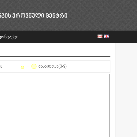
ᲜᲒᲘᲡ ᲔᲠᲝᲕᲜᲣᲚᲘ ᲪᲔᲜᲢᲠᲘ
კონტაქტი
ᲦᲔ
ᲛᲐᲒᲜᲘᲢᲣᲓᲐ(3-9)