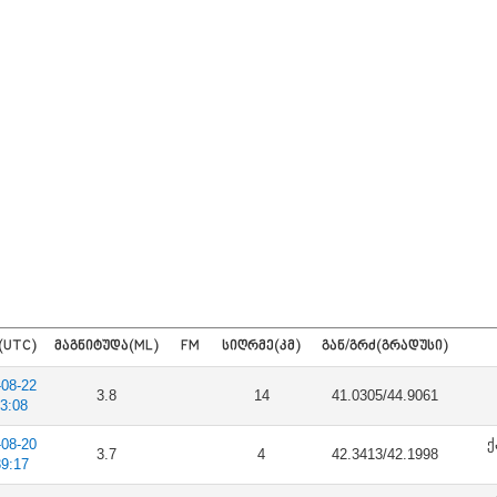
(UTC)
ᲛᲐᲒᲜᲘᲢᲣᲓᲐ(ML)
FM
ᲡᲘᲦᲠᲛᲔ(ᲙᲛ)
ᲒᲐᲜ/ᲒᲠᲫ(ᲒᲠᲐᲓᲣᲡᲘ)
-08-22
3.8
14
41.0305/44.9061
03:08
-08-20
ქ
3.7
4
42.3413/42.1998
39:17