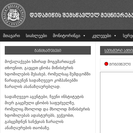
ᲓᲔᲓᲐᲛᲘᲬᲘᲡ ᲨᲔᲛᲡᲬᲐᲕᲚᲔᲚ ᲛᲔᲪᲜᲘᲔᲠᲔᲑ
მთავარი
სიახლეები
მონიტორინგი
კვლევები
სერვ
ᲒᲐᲜᲪᲮᲐᲓᲔᲑᲔᲑᲘ
ᲡᲔᲘᲡᲛᲣᲠᲘ ᲐᲥᲢ
მოქალაქეები ხშირად მოგვმართავენ
ᲛᲝᲜᲘᲨᲜᲣᲚᲘ
თხოვნით, გავცეთ ცნობა მიწისძვრის
ხდომილების შესახებ, რომელსაც შემდგომში
წარადგენენ სადაზღვევო კომპანიებში
ზარალის ასანაზღაურებლად.
სადაზღვევო აგენტები, ჩვენი ინსტიტუტის
მიერ გაცემული ცნობის საფუძველზე,
რომელიც მხოლოდ და მხოლოდ მიწისძვრის
ხდომილებას ადასტურებს, ვეჭვობთ,
გასცემდნენ სანქციას ზარალის
ანაზღაურების თაობაზე.