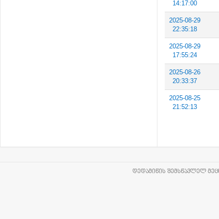
14:17:00
2025-08-29
22:35:18
2025-08-29
17:55:24
2025-08-26
20:33:37
2025-08-25
21:52:13
ᲓᲔᲓᲐᲛᲘᲬᲘᲡ ᲨᲔᲛᲡᲬᲐᲕᲚᲔᲚ ᲛᲔᲪᲜ