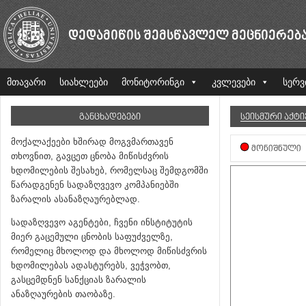
ᲓᲔᲓᲐᲛᲘᲬᲘᲡ ᲨᲔᲛᲡᲬᲐᲕᲚᲔᲚ ᲛᲔᲪᲜᲘᲔᲠᲔᲑ
მთავარი
სიახლეები
მონიტორინგი
კვლევები
სერვ
ᲒᲐᲜᲪᲮᲐᲓᲔᲑᲔᲑᲘ
ᲡᲔᲘᲡᲛᲣᲠᲘ ᲐᲥᲢ
მოქალაქეები ხშირად მოგვმართავენ
ᲛᲝᲜᲘᲨᲜᲣᲚᲘ
თხოვნით, გავცეთ ცნობა მიწისძვრის
ხდომილების შესახებ, რომელსაც შემდგომში
წარადგენენ სადაზღვევო კომპანიებში
ზარალის ასანაზღაურებლად.
სადაზღვევო აგენტები, ჩვენი ინსტიტუტის
მიერ გაცემული ცნობის საფუძველზე,
რომელიც მხოლოდ და მხოლოდ მიწისძვრის
ხდომილებას ადასტურებს, ვეჭვობთ,
გასცემდნენ სანქციას ზარალის
ანაზღაურების თაობაზე.