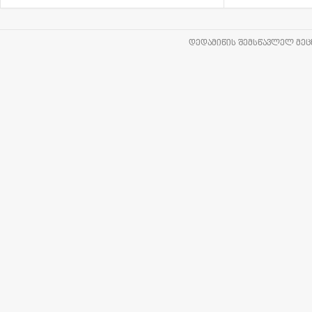
ᲓᲔᲓᲐᲛᲘᲬᲘᲡ ᲨᲔᲛᲡᲬᲐᲕᲚᲔᲚ ᲛᲔᲪᲜ