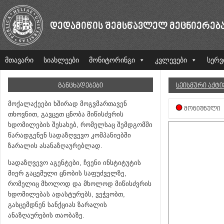
ᲓᲔᲓᲐᲛᲘᲬᲘᲡ ᲨᲔᲛᲡᲬᲐᲕᲚᲔᲚ ᲛᲔᲪᲜᲘᲔᲠᲔᲑ
მთავარი
სიახლეები
მონიტორინგი
კვლევები
სერვ
ᲒᲐᲜᲪᲮᲐᲓᲔᲑᲔᲑᲘ
ᲡᲔᲘᲡᲛᲣᲠᲘ ᲐᲥᲢ
მოქალაქეები ხშირად მოგვმართავენ
ᲛᲝᲜᲘᲨᲜᲣᲚᲘ
თხოვნით, გავცეთ ცნობა მიწისძვრის
ხდომილების შესახებ, რომელსაც შემდგომში
წარადგენენ სადაზღვევო კომპანიებში
ზარალის ასანაზღაურებლად.
სადაზღვევო აგენტები, ჩვენი ინსტიტუტის
მიერ გაცემული ცნობის საფუძველზე,
რომელიც მხოლოდ და მხოლოდ მიწისძვრის
ხდომილებას ადასტურებს, ვეჭვობთ,
გასცემდნენ სანქციას ზარალის
ანაზღაურების თაობაზე.