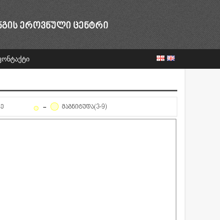
ᲜᲒᲘᲡ ᲔᲠᲝᲕᲜᲣᲚᲘ ᲪᲔᲜᲢᲠᲘ
კონტაქტი
ᲦᲔ
ᲛᲐᲒᲜᲘᲢᲣᲓᲐ(3-9)