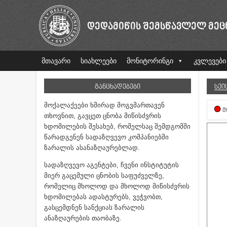
ᲓᲔᲓᲐᲛᲘᲬᲘᲡ ᲨᲔᲛᲡᲬᲐᲕᲚᲔᲚ ᲛᲔᲪ
მთავარი
სიახლეები
მონიტორინგი
კვლევები
ᲒᲐᲜᲪᲮᲐᲓᲔᲑᲔᲑᲘ
ᲡᲔᲘ
მოქალაქეები ხშირად მოგვმართავენ
Მ
თხოვნით, გავცეთ ცნობა მიწისძვრის
ხდომილების შესახებ, რომელსაც შემდგომში
წარადგენენ სადაზღვევო კომპანიებში
ზარალის ასანაზღაურებლად.
სადაზღვევო აგენტები, ჩვენი ინსტიტუტის
მიერ გაცემული ცნობის საფუძველზე,
რომელიც მხოლოდ და მხოლოდ მიწისძვრის
ხდომილებას ადასტურებს, ვეჭვობთ,
გასცემდნენ სანქციას ზარალის
ანაზღაურების თაობაზე.