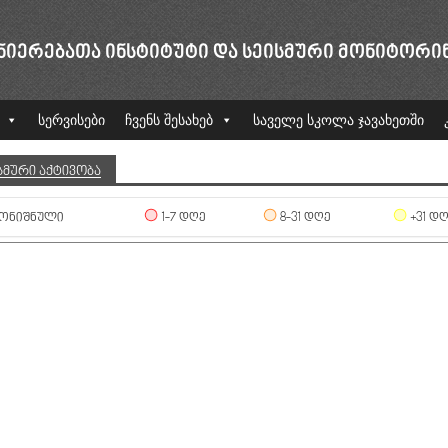
ᲜᲘᲔᲠᲔᲑᲐᲗᲐ ᲘᲜᲡᲢᲘᲢᲣᲢᲘ ᲓᲐ ᲡᲔᲘᲡᲛᲣᲠᲘ ᲛᲝᲜᲘᲢᲝᲠᲘ
სერვისები
ჩვენს შესახებ
საველე სკოლა ჯავახეთში
ᲡᲛᲣᲠᲘ ᲐᲥᲢᲘᲕᲝᲑᲐ
ᲝᲜᲘᲨᲜᲣᲚᲘ
1-7 ᲓᲦᲔ
8-31 ᲓᲦᲔ
+31 Დ