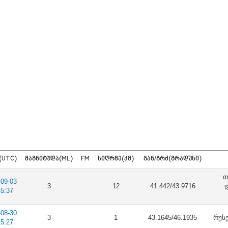
(UTC)
ᲛᲐᲒᲜᲘᲢᲣᲓᲐ(ML)
FM
ᲡᲘᲦᲠᲛᲔ(ᲙᲛ)
ᲒᲐᲜ/ᲒᲠᲫ(ᲒᲠᲐᲓᲣᲡᲘ)
თ
-09-03
3
12
41.442/43.9716
45:37
-08-30
3
1
43.1645/46.1935
რუსე
15:27