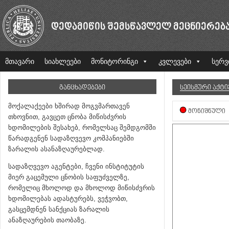
ᲓᲔᲓᲐᲛᲘᲬᲘᲡ ᲨᲔᲛᲡᲬᲐᲕᲚᲔᲚ ᲛᲔᲪᲜᲘᲔᲠᲔᲑ
მთავარი
სიახლეები
მონიტორინგი
კვლევები
სერვ
ᲒᲐᲜᲪᲮᲐᲓᲔᲑᲔᲑᲘ
ᲡᲔᲘᲡᲛᲣᲠᲘ ᲐᲥᲢ
მოქალაქეები ხშირად მოგვმართავენ
ᲛᲝᲜᲘᲨᲜᲣᲚᲘ
თხოვნით, გავცეთ ცნობა მიწისძვრის
ხდომილების შესახებ, რომელსაც შემდგომში
წარადგენენ სადაზღვევო კომპანიებში
ზარალის ასანაზღაურებლად.
სადაზღვევო აგენტები, ჩვენი ინსტიტუტის
მიერ გაცემული ცნობის საფუძველზე,
რომელიც მხოლოდ და მხოლოდ მიწისძვრის
ხდომილებას ადასტურებს, ვეჭვობთ,
გასცემდნენ სანქციას ზარალის
ანაზღაურების თაობაზე.