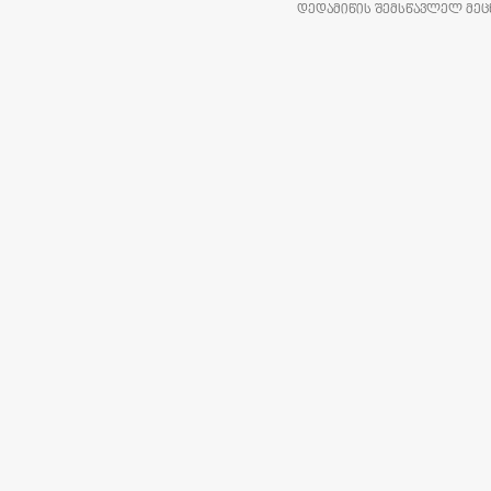
ᲓᲔᲓᲐᲛᲘᲬᲘᲡ ᲨᲔᲛᲡᲬᲐᲕᲚᲔᲚ ᲛᲔᲪᲜ