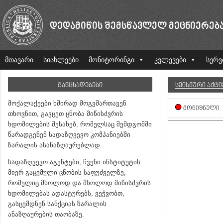
ᲓᲔᲓᲐᲛᲘᲬᲘᲡ ᲨᲔᲛᲡᲬᲐᲕᲚᲔᲚ ᲛᲔᲪᲜᲘᲔᲠᲔᲑ
მთავარი
სიახლეები
მონიტორინგი
კვლევები
სერვ
ᲒᲐᲜᲪᲮᲐᲓᲔᲑᲔᲑᲘ
ᲡᲔᲘᲡᲛᲣᲠᲘ ᲐᲥᲢ
მოქალაქეები ხშირად მოგვმართავენ
ᲛᲝᲜᲘᲨᲜᲣᲚᲘ
თხოვნით, გავცეთ ცნობა მიწისძვრის
ხდომილების შესახებ, რომელსაც შემდგომში
წარადგენენ სადაზღვევო კომპანიებში
ზარალის ასანაზღაურებლად.
სადაზღვევო აგენტები, ჩვენი ინსტიტუტის
მიერ გაცემული ცნობის საფუძველზე,
რომელიც მხოლოდ და მხოლოდ მიწისძვრის
ხდომილებას ადასტურებს, ვეჭვობთ,
გასცემდნენ სანქციას ზარალის
ანაზღაურების თაობაზე.