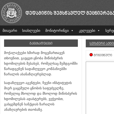
ᲓᲔᲓᲐᲛᲘᲬᲘᲡ ᲨᲔᲛᲡᲬᲐᲕᲚᲔᲚ ᲛᲔᲪᲜᲘᲔᲠᲔᲑ
მთავარი
სიახლეები
მონიტორინგი
კვლევები
სერვ
ᲒᲐᲜᲪᲮᲐᲓᲔᲑᲔᲑᲘ
ᲡᲔᲘᲡᲛᲣᲠᲘ ᲐᲥᲢ
მოქალაქეები ხშირად მოგვმართავენ
ᲛᲝᲜᲘᲨᲜᲣᲚᲘ
თხოვნით, გავცეთ ცნობა მიწისძვრის
ხდომილების შესახებ, რომელსაც შემდგომში
წარადგენენ სადაზღვევო კომპანიებში
ზარალის ასანაზღაურებლად.
სადაზღვევო აგენტები, ჩვენი ინსტიტუტის
მიერ გაცემული ცნობის საფუძველზე,
რომელიც მხოლოდ და მხოლოდ მიწისძვრის
ხდომილებას ადასტურებს, ვეჭვობთ,
გასცემდნენ სანქციას ზარალის
ანაზღაურების თაობაზე.