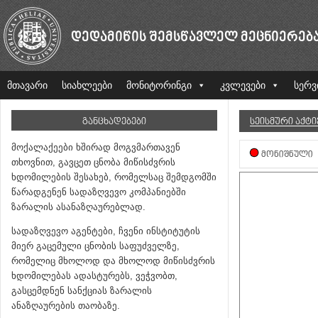
ᲓᲔᲓᲐᲛᲘᲬᲘᲡ ᲨᲔᲛᲡᲬᲐᲕᲚᲔᲚ ᲛᲔᲪᲜᲘᲔᲠᲔᲑ
მთავარი
სიახლეები
მონიტორინგი
კვლევები
სერვ
ᲒᲐᲜᲪᲮᲐᲓᲔᲑᲔᲑᲘ
ᲡᲔᲘᲡᲛᲣᲠᲘ ᲐᲥᲢ
მოქალაქეები ხშირად მოგვმართავენ
ᲛᲝᲜᲘᲨᲜᲣᲚᲘ
თხოვნით, გავცეთ ცნობა მიწისძვრის
ხდომილების შესახებ, რომელსაც შემდგომში
წარადგენენ სადაზღვევო კომპანიებში
ზარალის ასანაზღაურებლად.
სადაზღვევო აგენტები, ჩვენი ინსტიტუტის
მიერ გაცემული ცნობის საფუძველზე,
რომელიც მხოლოდ და მხოლოდ მიწისძვრის
ხდომილებას ადასტურებს, ვეჭვობთ,
გასცემდნენ სანქციას ზარალის
ანაზღაურების თაობაზე.