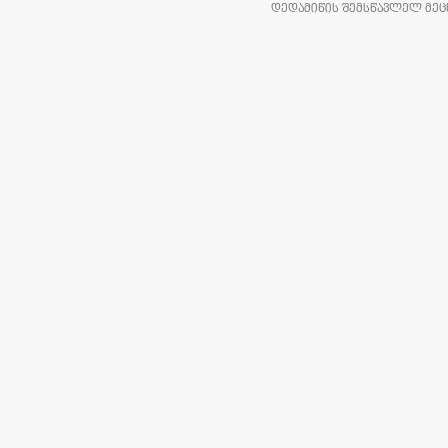
ᲓᲔᲓᲐᲛᲘᲬᲘᲡ ᲨᲔᲛᲡᲬᲐᲕᲚᲔᲚ ᲛᲔᲪᲜ