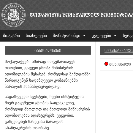
ᲓᲔᲓᲐᲛᲘᲬᲘᲡ ᲨᲔᲛᲡᲬᲐᲕᲚᲔᲚ ᲛᲔᲪᲜᲘᲔᲠᲔᲑ
მთავარი
სიახლეები
მონიტორინგი
კვლევები
სერვ
ᲒᲐᲜᲪᲮᲐᲓᲔᲑᲔᲑᲘ
ᲡᲔᲘᲡᲛᲣᲠᲘ ᲐᲥᲢ
მოქალაქეები ხშირად მოგვმართავენ
ᲛᲝᲜᲘᲨᲜᲣᲚᲘ
თხოვნით, გავცეთ ცნობა მიწისძვრის
ხდომილების შესახებ, რომელსაც შემდგომში
წარადგენენ სადაზღვევო კომპანიებში
ზარალის ასანაზღაურებლად.
სადაზღვევო აგენტები, ჩვენი ინსტიტუტის
მიერ გაცემული ცნობის საფუძველზე,
რომელიც მხოლოდ და მხოლოდ მიწისძვრის
ხდომილებას ადასტურებს, ვეჭვობთ,
გასცემდნენ სანქციას ზარალის
ანაზღაურების თაობაზე.