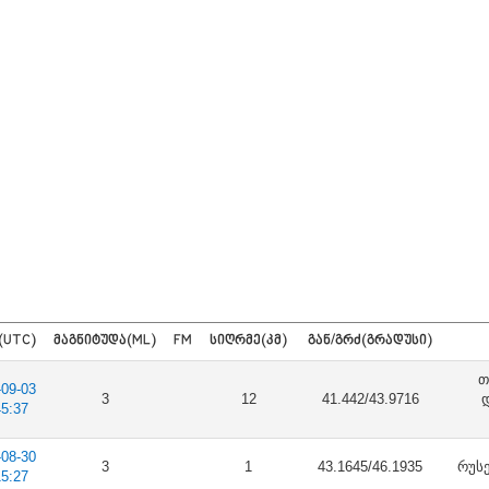
(UTC)
ᲛᲐᲒᲜᲘᲢᲣᲓᲐ(ML)
FM
ᲡᲘᲦᲠᲛᲔ(ᲙᲛ)
ᲒᲐᲜ/ᲒᲠᲫ(ᲒᲠᲐᲓᲣᲡᲘ)
თ
-09-03
3
12
41.442/43.9716
45:37
-08-30
3
1
43.1645/46.1935
რუსე
15:27