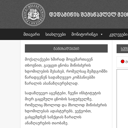
ᲓᲔᲓᲐᲛᲘᲬᲘᲡ ᲨᲔᲛᲡᲬᲐᲕᲚᲔᲚ ᲛᲔᲪ
მთავარი
სიახლეები
მონიტორინგი
კვლევები
ᲒᲐᲜᲪᲮᲐᲓᲔᲑᲔᲑᲘ
ᲡᲔᲘ
მოქალაქეები ხშირად მოგვმართავენ
Მ
თხოვნით, გავცეთ ცნობა მიწისძვრის
ხდომილების შესახებ, რომელსაც შემდგომში
წარადგენენ სადაზღვევო კომპანიებში
ზარალის ასანაზღაურებლად.
სადაზღვევო აგენტები, ჩვენი ინსტიტუტის
მიერ გაცემული ცნობის საფუძველზე,
რომელიც მხოლოდ და მხოლოდ მიწისძვრის
ხდომილებას ადასტურებს, ვეჭვობთ,
გასცემდნენ სანქციას ზარალის
ანაზღაურების თაობაზე.