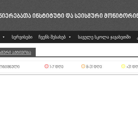
ᲜᲘᲔᲠᲔᲑᲐᲗᲐ ᲘᲜᲡᲢᲘᲢᲣᲢᲘ ᲓᲐ ᲡᲔᲘᲡᲛᲣᲠᲘ ᲛᲝᲜᲘᲢᲝᲠᲘ
სერვისები
ჩვენს შესახებ
საველე სკოლა ჯავახეთში
ᲡᲛᲣᲠᲘ ᲐᲥᲢᲘᲕᲝᲑᲐ
ᲝᲜᲘᲨᲜᲣᲚᲘ
1-7 ᲓᲦᲔ
8-31 ᲓᲦᲔ
+31 Დ