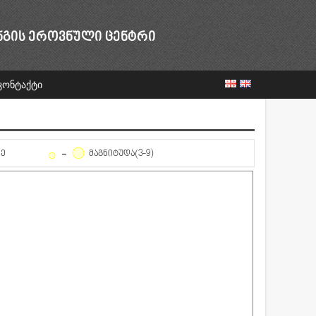
ᲜᲒᲘᲡ ᲔᲠᲝᲕᲜᲣᲚᲘ ᲪᲔᲜᲢᲠᲘ
კონტაქტი
ᲦᲔ
ᲛᲐᲒᲜᲘᲢᲣᲓᲐ(3-9)