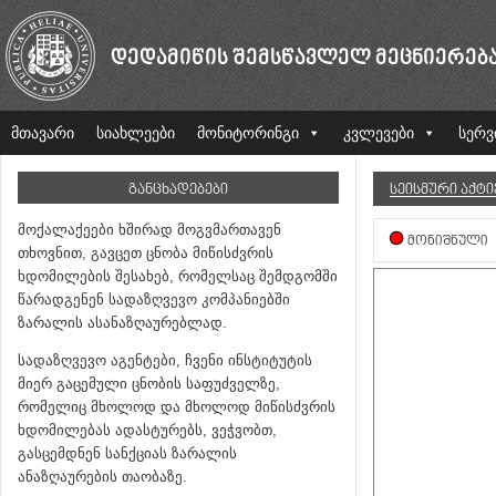
ᲓᲔᲓᲐᲛᲘᲬᲘᲡ ᲨᲔᲛᲡᲬᲐᲕᲚᲔᲚ ᲛᲔᲪᲜᲘᲔᲠᲔᲑ
მთავარი
სიახლეები
მონიტორინგი
კვლევები
სერვ
ᲒᲐᲜᲪᲮᲐᲓᲔᲑᲔᲑᲘ
ᲡᲔᲘᲡᲛᲣᲠᲘ ᲐᲥᲢ
მოქალაქეები ხშირად მოგვმართავენ
ᲛᲝᲜᲘᲨᲜᲣᲚᲘ
თხოვნით, გავცეთ ცნობა მიწისძვრის
ხდომილების შესახებ, რომელსაც შემდგომში
წარადგენენ სადაზღვევო კომპანიებში
ზარალის ასანაზღაურებლად.
სადაზღვევო აგენტები, ჩვენი ინსტიტუტის
მიერ გაცემული ცნობის საფუძველზე,
რომელიც მხოლოდ და მხოლოდ მიწისძვრის
ხდომილებას ადასტურებს, ვეჭვობთ,
გასცემდნენ სანქციას ზარალის
ანაზღაურების თაობაზე.