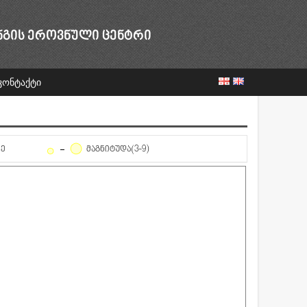
ᲜᲒᲘᲡ ᲔᲠᲝᲕᲜᲣᲚᲘ ᲪᲔᲜᲢᲠᲘ
კონტაქტი
ᲦᲔ
ᲛᲐᲒᲜᲘᲢᲣᲓᲐ(3-9)