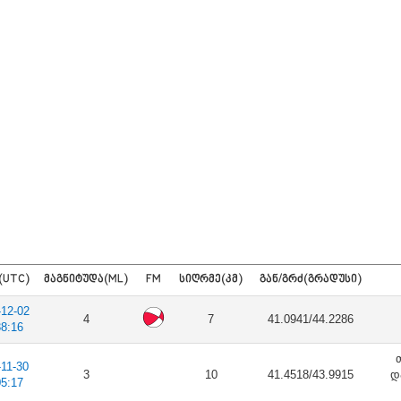
(UTC)
ᲛᲐᲒᲜᲘᲢᲣᲓᲐ(ML)
FM
ᲡᲘᲦᲠᲛᲔ(ᲙᲛ)
ᲒᲐᲜ/ᲒᲠᲫ(ᲒᲠᲐᲓᲣᲡᲘ)
-12-02
4
7
41.0941/44.2286
38:16
-11-30
3
10
41.4518/43.9915
დ
05:17