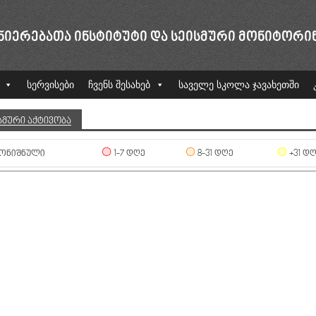
ᲜᲘᲔᲠᲔᲑᲐᲗᲐ ᲘᲜᲡᲢᲘᲢᲣᲢᲘ ᲓᲐ ᲡᲔᲘᲡᲛᲣᲠᲘ ᲛᲝᲜᲘᲢᲝᲠᲘ
სერვისები
ჩვენს შესახებ
საველე სკოლა ჯავახეთში
ᲡᲛᲣᲠᲘ ᲐᲥᲢᲘᲕᲝᲑᲐ
ᲝᲜᲘᲨᲜᲣᲚᲘ
1-7 ᲓᲦᲔ
8-31 ᲓᲦᲔ
+31 Დ