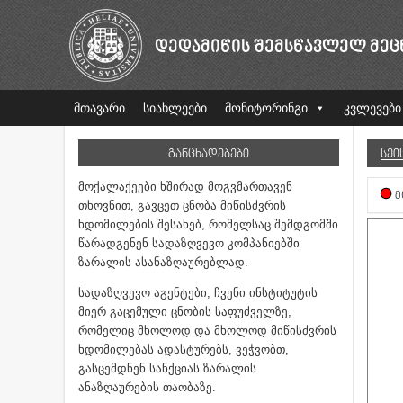
ᲓᲔᲓᲐᲛᲘᲬᲘᲡ ᲨᲔᲛᲡᲬᲐᲕᲚᲔᲚ ᲛᲔᲪ
მთავარი
სიახლეები
მონიტორინგი
კვლევები
ᲒᲐᲜᲪᲮᲐᲓᲔᲑᲔᲑᲘ
ᲡᲔᲘ
მოქალაქეები ხშირად მოგვმართავენ
Მ
თხოვნით, გავცეთ ცნობა მიწისძვრის
ხდომილების შესახებ, რომელსაც შემდგომში
წარადგენენ სადაზღვევო კომპანიებში
ზარალის ასანაზღაურებლად.
სადაზღვევო აგენტები, ჩვენი ინსტიტუტის
მიერ გაცემული ცნობის საფუძველზე,
რომელიც მხოლოდ და მხოლოდ მიწისძვრის
ხდომილებას ადასტურებს, ვეჭვობთ,
გასცემდნენ სანქციას ზარალის
ანაზღაურების თაობაზე.