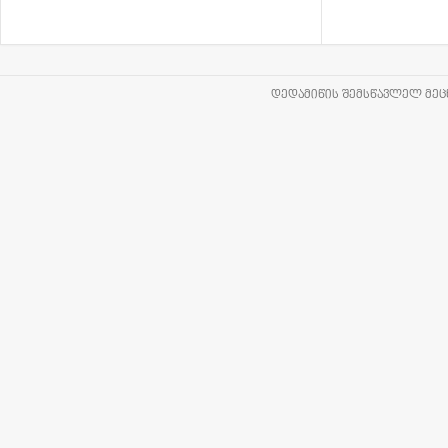
ᲓᲔᲓᲐᲛᲘᲬᲘᲡ ᲨᲔᲛᲡᲬᲐᲕᲚᲔᲚ ᲛᲔᲪᲜ