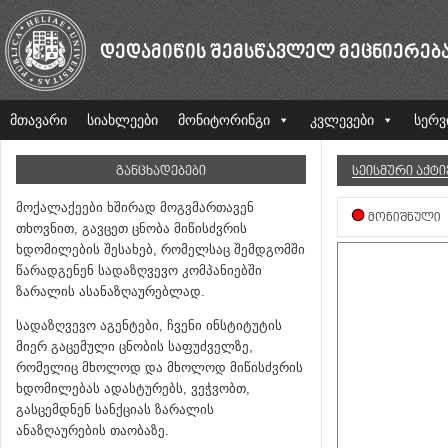
ᲓᲔᲓᲐᲛᲘᲬᲘᲡ ᲨᲔᲛᲡᲬᲐᲕᲚᲔᲚ ᲛᲔᲪᲜᲘᲔᲠᲔᲑ
მთავარი
სიახლეები
მონიტორინგი
კვლევები
სერვ
ᲒᲐᲜᲪᲮᲐᲓᲔᲑᲔᲑᲘ
ᲡᲔᲘᲡᲛᲣᲠᲘ ᲐᲥᲢ
მოქალაქეები ხშირად მოგვმართავენ
ᲛᲝᲜᲘᲨᲜᲣᲚᲘ
თხოვნით, გავცეთ ცნობა მიწისძვრის
ხდომილების შესახებ, რომელსაც შემდგომში
წარადგენენ სადაზღვევო კომპანიებში
ზარალის ასანაზღაურებლად.
სადაზღვევო აგენტები, ჩვენი ინსტიტუტის
მიერ გაცემული ცნობის საფუძველზე,
რომელიც მხოლოდ და მხოლოდ მიწისძვრის
ხდომილებას ადასტურებს, ვეჭვობთ,
გასცემდნენ სანქციას ზარალის
ანაზღაურების თაობაზე.