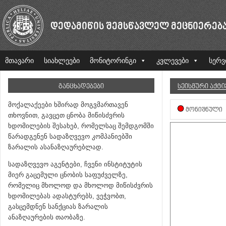
ᲓᲔᲓᲐᲛᲘᲬᲘᲡ ᲨᲔᲛᲡᲬᲐᲕᲚᲔᲚ ᲛᲔᲪᲜᲘᲔᲠᲔᲑ
მთავარი
სიახლეები
მონიტორინგი
კვლევები
სერვ
ᲒᲐᲜᲪᲮᲐᲓᲔᲑᲔᲑᲘ
ᲡᲔᲘᲡᲛᲣᲠᲘ ᲐᲥᲢ
მოქალაქეები ხშირად მოგვმართავენ
ᲛᲝᲜᲘᲨᲜᲣᲚᲘ
თხოვნით, გავცეთ ცნობა მიწისძვრის
ხდომილების შესახებ, რომელსაც შემდგომში
წარადგენენ სადაზღვევო კომპანიებში
ზარალის ასანაზღაურებლად.
სადაზღვევო აგენტები, ჩვენი ინსტიტუტის
მიერ გაცემული ცნობის საფუძველზე,
რომელიც მხოლოდ და მხოლოდ მიწისძვრის
ხდომილებას ადასტურებს, ვეჭვობთ,
გასცემდნენ სანქციას ზარალის
ანაზღაურების თაობაზე.