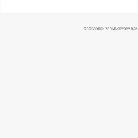
ᲓᲔᲓᲐᲛᲘᲬᲘᲡ ᲨᲔᲛᲡᲬᲐᲕᲚᲔᲚ ᲛᲔᲪᲜ