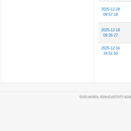
2025-12-28
09:57:18
2025-12-18
09:26:27
2025-12-16
19:51:50
ᲓᲔᲓᲐᲛᲘᲬᲘᲡ ᲨᲔᲛᲡᲬᲐᲕᲚᲔᲚ ᲛᲔᲪᲜ