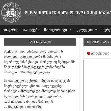
ᲓᲔᲓᲐᲛᲘᲬᲘᲡ ᲨᲔᲛᲡᲬᲐᲕᲚᲔᲚ ᲛᲔᲪᲜᲘᲔᲠᲔᲑ
მთავარი
სიახლეები
მონიტორინგი
კვლევები
სერვ
ᲒᲐᲜᲪᲮᲐᲓᲔᲑᲔᲑᲘ
ᲡᲔᲘᲡᲛᲣᲠᲘ ᲐᲥᲢ
მოქალაქეები ხშირად მოგვმართავენ
ᲛᲝᲜᲘᲨᲜᲣᲚᲘ
თხოვნით, გავცეთ ცნობა მიწისძვრის
ხდომილების შესახებ, რომელსაც შემდგომში
წარადგენენ სადაზღვევო კომპანიებში
ზარალის ასანაზღაურებლად.
სადაზღვევო აგენტები, ჩვენი ინსტიტუტის
მიერ გაცემული ცნობის საფუძველზე,
რომელიც მხოლოდ და მხოლოდ მიწისძვრის
ხდომილებას ადასტურებს, ვეჭვობთ,
გასცემდნენ სანქციას ზარალის
ანაზღაურების თაობაზე.