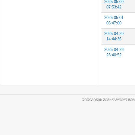
2025-05-09
07:53:42
2025-05-01
03:47:00
2025-04-29
14:44:36
2025-04-28
23:40:52
ᲓᲔᲓᲐᲛᲘᲬᲘᲡ ᲨᲔᲛᲡᲬᲐᲕᲚᲔᲚ ᲛᲔᲪᲜ