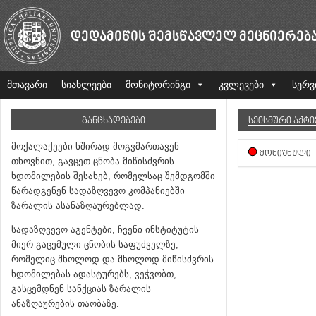
ᲓᲔᲓᲐᲛᲘᲬᲘᲡ ᲨᲔᲛᲡᲬᲐᲕᲚᲔᲚ ᲛᲔᲪᲜᲘᲔᲠᲔᲑ
მთავარი
სიახლეები
მონიტორინგი
კვლევები
სერვ
ᲒᲐᲜᲪᲮᲐᲓᲔᲑᲔᲑᲘ
ᲡᲔᲘᲡᲛᲣᲠᲘ ᲐᲥᲢ
მოქალაქეები ხშირად მოგვმართავენ
ᲛᲝᲜᲘᲨᲜᲣᲚᲘ
თხოვნით, გავცეთ ცნობა მიწისძვრის
ხდომილების შესახებ, რომელსაც შემდგომში
წარადგენენ სადაზღვევო კომპანიებში
ზარალის ასანაზღაურებლად.
სადაზღვევო აგენტები, ჩვენი ინსტიტუტის
მიერ გაცემული ცნობის საფუძველზე,
რომელიც მხოლოდ და მხოლოდ მიწისძვრის
ხდომილებას ადასტურებს, ვეჭვობთ,
გასცემდნენ სანქციას ზარალის
ანაზღაურების თაობაზე.