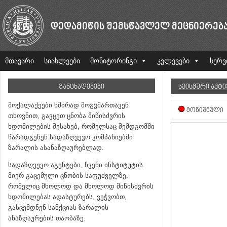
ᲓᲔᲓᲐᲛᲘᲬᲘᲡ ᲨᲔᲛᲡᲬᲐᲕᲚᲔᲚ ᲛᲔᲪᲜᲘᲔᲠᲔᲑ
მთავარი
სიახლეები
მონიტორინგი
კვლევები
სერვ
ᲒᲐᲜᲪᲮᲐᲓᲔᲑᲔᲑᲘ
ᲡᲔᲘᲡᲛᲣᲠᲘ ᲐᲥᲢ
მოქალაქეები ხშირად მოგვმართავენ
ᲛᲝᲜᲘᲨᲜᲣᲚᲘ
თხოვნით, გავცეთ ცნობა მიწისძვრის
ხდომილების შესახებ, რომელსაც შემდგომში
წარადგენენ სადაზღვევო კომპანიებში
ზარალის ასანაზღაურებლად.
სადაზღვევო აგენტები, ჩვენი ინსტიტუტის
მიერ გაცემული ცნობის საფუძველზე,
რომელიც მხოლოდ და მხოლოდ მიწისძვრის
ხდომილებას ადასტურებს, ვეჭვობთ,
გასცემდნენ სანქციას ზარალის
ანაზღაურების თაობაზე.