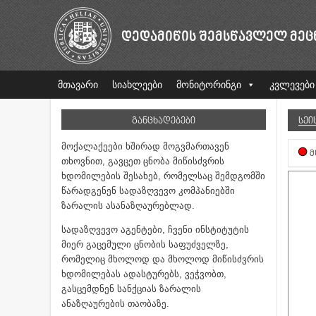
ᲓᲔᲓᲐᲛᲘᲬᲘᲡ ᲨᲔᲛᲡᲬᲐᲕᲚᲔᲚ ᲛᲔᲪ
მთავარი
სიახლეები
მონიტორინგი
კვლევები
ᲒᲐᲜᲪᲮᲐᲓᲔᲑᲔᲑᲘ
ᲡᲔᲘ
მოქალაქეები ხშირად მოგვმართავენ
Მ
თხოვნით, გავცეთ ცნობა მიწისძვრის
ხდომილების შესახებ, რომელსაც შემდგომში
წარადგენენ სადაზღვევო კომპანიებში
ზარალის ასანაზღაურებლად.
სადაზღვევო აგენტები, ჩვენი ინსტიტუტის
მიერ გაცემული ცნობის საფუძველზე,
რომელიც მხოლოდ და მხოლოდ მიწისძვრის
ხდომილებას ადასტურებს, ვეჭვობთ,
გასცემდნენ სანქციას ზარალის
ანაზღაურების თაობაზე.