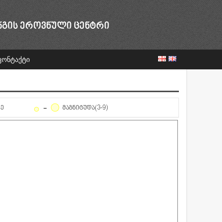
ᲜᲒᲘᲡ ᲔᲠᲝᲕᲜᲣᲚᲘ ᲪᲔᲜᲢᲠᲘ
კონტაქტი
ᲦᲔ
ᲛᲐᲒᲜᲘᲢᲣᲓᲐ(3-9)