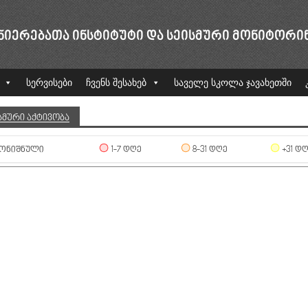
ᲜᲘᲔᲠᲔᲑᲐᲗᲐ ᲘᲜᲡᲢᲘᲢᲣᲢᲘ ᲓᲐ ᲡᲔᲘᲡᲛᲣᲠᲘ ᲛᲝᲜᲘᲢᲝᲠᲘ
სერვისები
ჩვენს შესახებ
საველე სკოლა ჯავახეთში
ᲡᲛᲣᲠᲘ ᲐᲥᲢᲘᲕᲝᲑᲐ
ᲝᲜᲘᲨᲜᲣᲚᲘ
1-7 ᲓᲦᲔ
8-31 ᲓᲦᲔ
+31 Დ