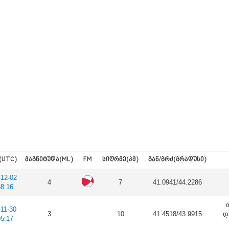
(UTC)
ᲛᲐᲒᲜᲘᲢᲣᲓᲐ(ML)
FM
ᲡᲘᲦᲠᲛᲔ(ᲙᲛ)
ᲒᲐᲜ/ᲒᲠᲫ(ᲒᲠᲐᲓᲣᲡᲘ)
-12-02
4
7
41.0941/44.2286
38:16
-11-30
3
10
41.4518/43.9915
დ
05:17