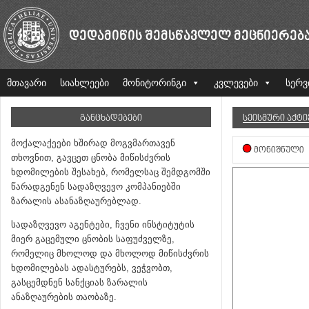
ᲓᲔᲓᲐᲛᲘᲬᲘᲡ ᲨᲔᲛᲡᲬᲐᲕᲚᲔᲚ ᲛᲔᲪᲜᲘᲔᲠᲔᲑ
მთავარი
სიახლეები
მონიტორინგი
კვლევები
სერვ
ᲒᲐᲜᲪᲮᲐᲓᲔᲑᲔᲑᲘ
ᲡᲔᲘᲡᲛᲣᲠᲘ ᲐᲥᲢ
მოქალაქეები ხშირად მოგვმართავენ
ᲛᲝᲜᲘᲨᲜᲣᲚᲘ
თხოვნით, გავცეთ ცნობა მიწისძვრის
ხდომილების შესახებ, რომელსაც შემდგომში
წარადგენენ სადაზღვევო კომპანიებში
ზარალის ასანაზღაურებლად.
სადაზღვევო აგენტები, ჩვენი ინსტიტუტის
მიერ გაცემული ცნობის საფუძველზე,
რომელიც მხოლოდ და მხოლოდ მიწისძვრის
ხდომილებას ადასტურებს, ვეჭვობთ,
გასცემდნენ სანქციას ზარალის
ანაზღაურების თაობაზე.