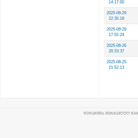
14:17:00
2025-08-29
22:35:18
2025-08-29
17:55:24
2025-08-26
20:33:37
2025-08-25
21:52:13
ᲓᲔᲓᲐᲛᲘᲬᲘᲡ ᲨᲔᲛᲡᲬᲐᲕᲚᲔᲚ ᲛᲔᲪᲜ