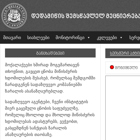
ᲓᲔᲓᲐᲛᲘᲬᲘᲡ ᲨᲔᲛᲡᲬᲐᲕᲚᲔᲚ ᲛᲔᲪᲜᲘᲔᲠᲔᲑ
მთავარი
სიახლეები
მონიტორინგი
კვლევები
სერვ
ᲒᲐᲜᲪᲮᲐᲓᲔᲑᲔᲑᲘ
ᲡᲔᲘᲡᲛᲣᲠᲘ ᲐᲥᲢ
მოქალაქეები ხშირად მოგვმართავენ
ᲛᲝᲜᲘᲨᲜᲣᲚᲘ
თხოვნით, გავცეთ ცნობა მიწისძვრის
ხდომილების შესახებ, რომელსაც შემდგომში
წარადგენენ სადაზღვევო კომპანიებში
ზარალის ასანაზღაურებლად.
სადაზღვევო აგენტები, ჩვენი ინსტიტუტის
მიერ გაცემული ცნობის საფუძველზე,
რომელიც მხოლოდ და მხოლოდ მიწისძვრის
ხდომილებას ადასტურებს, ვეჭვობთ,
გასცემდნენ სანქციას ზარალის
ანაზღაურების თაობაზე.