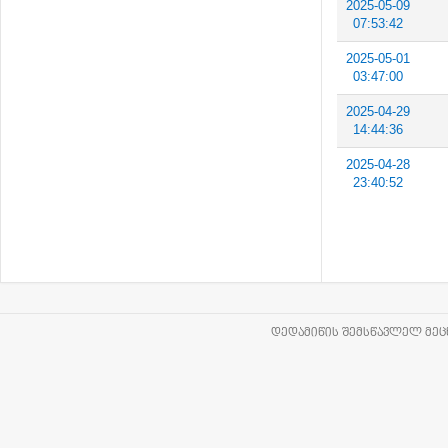
2025-05-09
07:53:42
2025-05-01
03:47:00
2025-04-29
14:44:36
2025-04-28
23:40:52
ᲓᲔᲓᲐᲛᲘᲬᲘᲡ ᲨᲔᲛᲡᲬᲐᲕᲚᲔᲚ ᲛᲔᲪᲜ