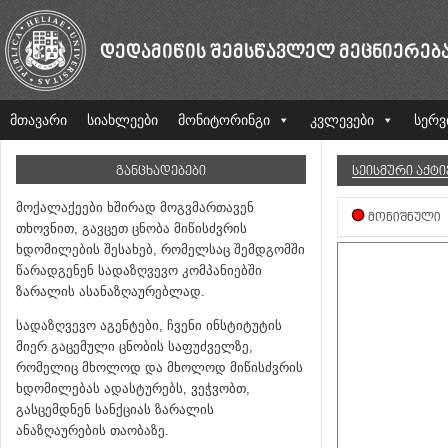
ᲓᲔᲓᲐᲛᲘᲬᲘᲡ ᲨᲔᲛᲡᲬᲐᲕᲚᲔᲚ ᲛᲔᲪᲜᲘᲔᲠᲔᲑ
მთავარი
სიახლეები
მონიტორინგი
კვლევები
სერვ
ᲒᲐᲜᲪᲮᲐᲓᲔᲑᲔᲑᲘ
ᲡᲔᲘᲡᲛᲣᲠᲘ ᲐᲥᲢ
მოქალაქეები ხშირად მოგვმართავენ
ᲛᲝᲜᲘᲨᲜᲣᲚᲘ
თხოვნით, გავცეთ ცნობა მიწისძვრის
ხდომილების შესახებ, რომელსაც შემდგომში
წარადგენენ სადაზღვევო კომპანიებში
ზარალის ასანაზღაურებლად.
სადაზღვევო აგენტები, ჩვენი ინსტიტუტის
მიერ გაცემული ცნობის საფუძველზე,
რომელიც მხოლოდ და მხოლოდ მიწისძვრის
ხდომილებას ადასტურებს, ვეჭვობთ,
გასცემდნენ სანქციას ზარალის
ანაზღაურების თაობაზე.