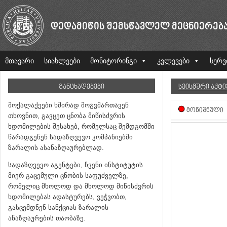
ᲓᲔᲓᲐᲛᲘᲬᲘᲡ ᲨᲔᲛᲡᲬᲐᲕᲚᲔᲚ ᲛᲔᲪᲜᲘᲔᲠᲔᲑ
მთავარი
სიახლეები
მონიტორინგი
კვლევები
სერვ
ᲒᲐᲜᲪᲮᲐᲓᲔᲑᲔᲑᲘ
ᲡᲔᲘᲡᲛᲣᲠᲘ ᲐᲥᲢ
მოქალაქეები ხშირად მოგვმართავენ
ᲛᲝᲜᲘᲨᲜᲣᲚᲘ
თხოვნით, გავცეთ ცნობა მიწისძვრის
ხდომილების შესახებ, რომელსაც შემდგომში
წარადგენენ სადაზღვევო კომპანიებში
ზარალის ასანაზღაურებლად.
სადაზღვევო აგენტები, ჩვენი ინსტიტუტის
მიერ გაცემული ცნობის საფუძველზე,
რომელიც მხოლოდ და მხოლოდ მიწისძვრის
ხდომილებას ადასტურებს, ვეჭვობთ,
გასცემდნენ სანქციას ზარალის
ანაზღაურების თაობაზე.