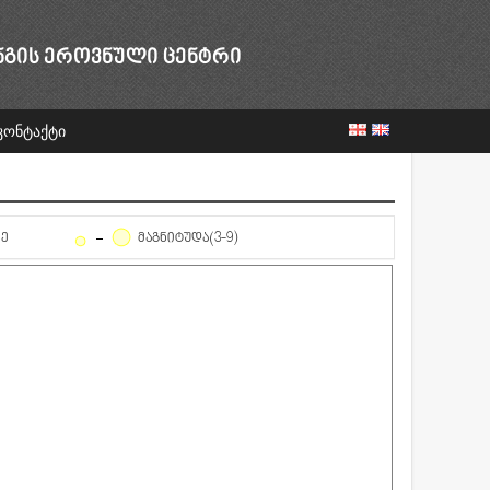
ᲜᲒᲘᲡ ᲔᲠᲝᲕᲜᲣᲚᲘ ᲪᲔᲜᲢᲠᲘ
კონტაქტი
ᲦᲔ
ᲛᲐᲒᲜᲘᲢᲣᲓᲐ(3-9)