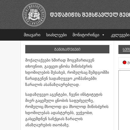
ᲓᲔᲓᲐᲛᲘᲬᲘᲡ ᲨᲔᲛᲡᲬᲐᲕᲚᲔᲚ ᲛᲔᲪ
მთავარი
სიახლეები
მონიტორინგი
კვლევები
ᲒᲐᲜᲪᲮᲐᲓᲔᲑᲔᲑᲘ
ᲡᲔᲘ
მოქალაქეები ხშირად მოგვმართავენ
Მ
თხოვნით, გავცეთ ცნობა მიწისძვრის
ხდომილების შესახებ, რომელსაც შემდგომში
წარადგენენ სადაზღვევო კომპანიებში
ზარალის ასანაზღაურებლად.
სადაზღვევო აგენტები, ჩვენი ინსტიტუტის
მიერ გაცემული ცნობის საფუძველზე,
რომელიც მხოლოდ და მხოლოდ მიწისძვრის
ხდომილებას ადასტურებს, ვეჭვობთ,
გასცემდნენ სანქციას ზარალის
ანაზღაურების თაობაზე.