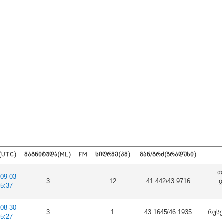
(UTC)
ᲛᲐᲒᲜᲘᲢᲣᲓᲐ(ML)
FM
ᲡᲘᲦᲠᲛᲔ(ᲙᲛ)
ᲒᲐᲜ/ᲒᲠᲫ(ᲒᲠᲐᲓᲣᲡᲘ)
თ
-09-03
3
12
41.442/43.9716
45:37
-08-30
3
1
43.1645/46.1935
რუსე
15:27