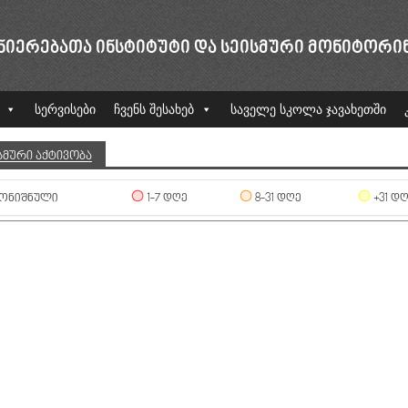
ᲜᲘᲔᲠᲔᲑᲐᲗᲐ ᲘᲜᲡᲢᲘᲢᲣᲢᲘ ᲓᲐ ᲡᲔᲘᲡᲛᲣᲠᲘ ᲛᲝᲜᲘᲢᲝᲠᲘ
სერვისები
ჩვენს შესახებ
საველე სკოლა ჯავახეთში
ᲡᲛᲣᲠᲘ ᲐᲥᲢᲘᲕᲝᲑᲐ
ᲝᲜᲘᲨᲜᲣᲚᲘ
1-7 ᲓᲦᲔ
8-31 ᲓᲦᲔ
+31 Დ