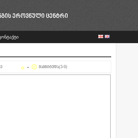
ᲜᲒᲘᲡ ᲔᲠᲝᲕᲜᲣᲚᲘ ᲪᲔᲜᲢᲠᲘ
კონტაქტი
ᲦᲔ
ᲛᲐᲒᲜᲘᲢᲣᲓᲐ(3-9)