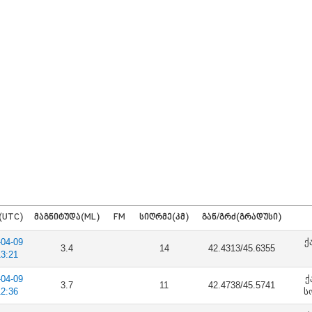
(UTC)
ᲛᲐᲒᲜᲘᲢᲣᲓᲐ(ML)
FM
ᲡᲘᲦᲠᲛᲔ(ᲙᲛ)
ᲒᲐᲜ/ᲒᲠᲫ(ᲒᲠᲐᲓᲣᲡᲘ)
-04-09
ქ
3.4
14
42.4313/45.6355
13:21
-04-09
ქ
3.7
11
42.4738/45.5741
12:36
ს