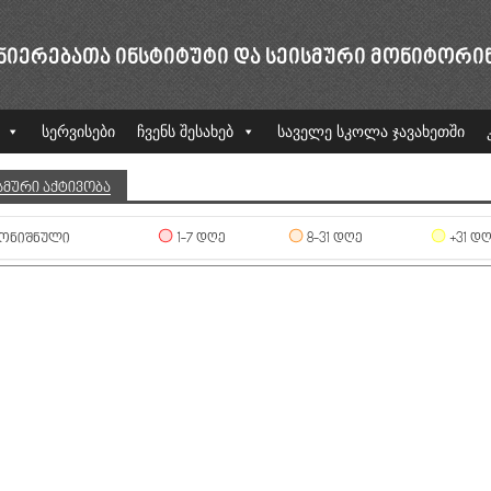
ᲜᲘᲔᲠᲔᲑᲐᲗᲐ ᲘᲜᲡᲢᲘᲢᲣᲢᲘ ᲓᲐ ᲡᲔᲘᲡᲛᲣᲠᲘ ᲛᲝᲜᲘᲢᲝᲠᲘ
სერვისები
ჩვენს შესახებ
საველე სკოლა ჯავახეთში
ᲡᲛᲣᲠᲘ ᲐᲥᲢᲘᲕᲝᲑᲐ
ᲝᲜᲘᲨᲜᲣᲚᲘ
1-7 ᲓᲦᲔ
8-31 ᲓᲦᲔ
+31 Დ