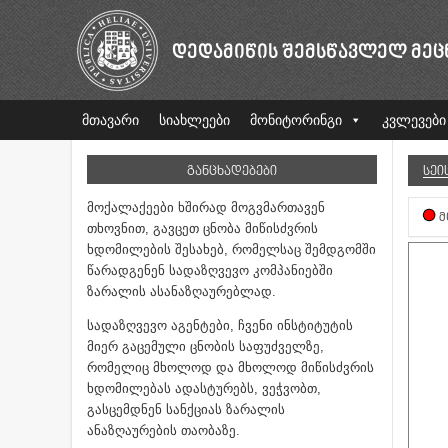
ᲓᲔᲓᲐᲛᲘᲬᲘᲡ ᲨᲔᲛᲡᲬᲐᲕᲚᲔᲚ ᲛᲔᲪ
მთავარი
სიახლეები
მონიტორინგი
კვლევები
ᲒᲐᲜᲪᲮᲐᲓᲔᲑᲔᲑᲘ
ᲡᲔᲘ
მოქალაქეები ხშირად მოგვმართავენ
Მ
თხოვნით, გავცეთ ცნობა მიწისძვრის
ხდომილების შესახებ, რომელსაც შემდგომში
წარადგენენ სადაზღვევო კომპანიებში
ზარალის ასანაზღაურებლად.
სადაზღვევო აგენტები, ჩვენი ინსტიტუტის
მიერ გაცემული ცნობის საფუძველზე,
რომელიც მხოლოდ და მხოლოდ მიწისძვრის
ხდომილებას ადასტურებს, ვეჭვობთ,
გასცემდნენ სანქციას ზარალის
ანაზღაურების თაობაზე.