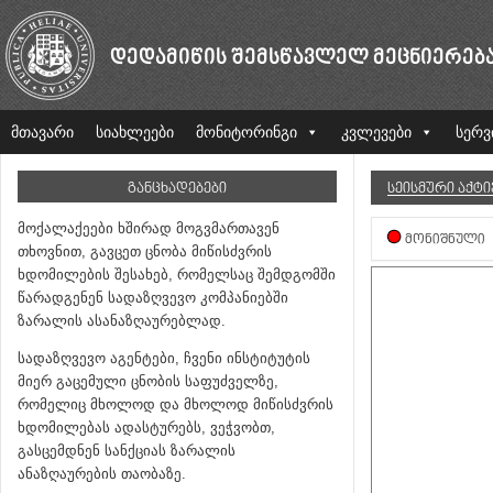
ᲓᲔᲓᲐᲛᲘᲬᲘᲡ ᲨᲔᲛᲡᲬᲐᲕᲚᲔᲚ ᲛᲔᲪᲜᲘᲔᲠᲔᲑ
მთავარი
სიახლეები
მონიტორინგი
კვლევები
სერვ
ᲒᲐᲜᲪᲮᲐᲓᲔᲑᲔᲑᲘ
ᲡᲔᲘᲡᲛᲣᲠᲘ ᲐᲥᲢ
მოქალაქეები ხშირად მოგვმართავენ
ᲛᲝᲜᲘᲨᲜᲣᲚᲘ
თხოვნით, გავცეთ ცნობა მიწისძვრის
ხდომილების შესახებ, რომელსაც შემდგომში
წარადგენენ სადაზღვევო კომპანიებში
ზარალის ასანაზღაურებლად.
სადაზღვევო აგენტები, ჩვენი ინსტიტუტის
მიერ გაცემული ცნობის საფუძველზე,
რომელიც მხოლოდ და მხოლოდ მიწისძვრის
ხდომილებას ადასტურებს, ვეჭვობთ,
გასცემდნენ სანქციას ზარალის
ანაზღაურების თაობაზე.