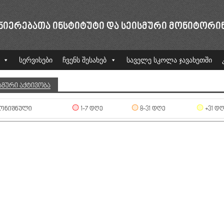
ᲜᲘᲔᲠᲔᲑᲐᲗᲐ ᲘᲜᲡᲢᲘᲢᲣᲢᲘ ᲓᲐ ᲡᲔᲘᲡᲛᲣᲠᲘ ᲛᲝᲜᲘᲢᲝᲠᲘ
სერვისები
ჩვენს შესახებ
საველე სკოლა ჯავახეთში
ᲡᲛᲣᲠᲘ ᲐᲥᲢᲘᲕᲝᲑᲐ
ᲝᲜᲘᲨᲜᲣᲚᲘ
1-7 ᲓᲦᲔ
8-31 ᲓᲦᲔ
+31 Დ