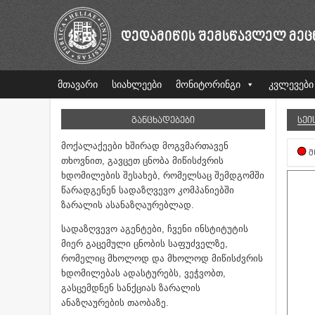
ᲓᲔᲓᲐᲛᲘᲬᲘᲡ ᲨᲔᲛᲡᲬᲐᲕᲚᲔᲚ ᲛᲔᲪ
მთავარი
სიახლეები
მონიტორინგი
კვლევები
ᲒᲐᲜᲪᲮᲐᲓᲔᲑᲔᲑᲘ
ᲡᲔᲘ
მოქალაქეები ხშირად მოგვმართავენ
Მ
თხოვნით, გავცეთ ცნობა მიწისძვრის
ხდომილების შესახებ, რომელსაც შემდგომში
წარადგენენ სადაზღვევო კომპანიებში
ზარალის ასანაზღაურებლად.
სადაზღვევო აგენტები, ჩვენი ინსტიტუტის
მიერ გაცემული ცნობის საფუძველზე,
რომელიც მხოლოდ და მხოლოდ მიწისძვრის
ხდომილებას ადასტურებს, ვეჭვობთ,
გასცემდნენ სანქციას ზარალის
ანაზღაურების თაობაზე.