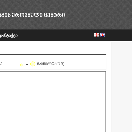
ᲜᲒᲘᲡ ᲔᲠᲝᲕᲜᲣᲚᲘ ᲪᲔᲜᲢᲠᲘ
კონტაქტი
ᲦᲔ
ᲛᲐᲒᲜᲘᲢᲣᲓᲐ(3-9)