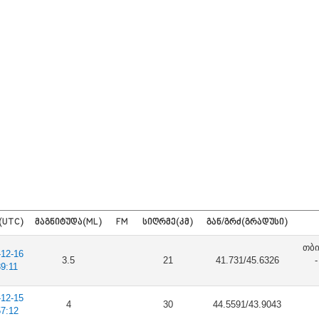
(UTC)
ᲛᲐᲒᲜᲘᲢᲣᲓᲐ(ML)
FM
ᲡᲘᲦᲠᲛᲔ(ᲙᲛ)
ᲒᲐᲜ/ᲒᲠᲫ(ᲒᲠᲐᲓᲣᲡᲘ)
თბი
-12-16
3.5
21
41.731/45.6326
39:11
-12-15
4
30
44.5591/43.9043
57:12