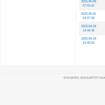
2025-05-09
07:53:42
2025-05-01
03:47:00
2025-04-29
14:44:36
2025-04-28
23:40:52
ᲓᲔᲓᲐᲛᲘᲬᲘᲡ ᲨᲔᲛᲡᲬᲐᲕᲚᲔᲚ ᲛᲔᲪᲜ