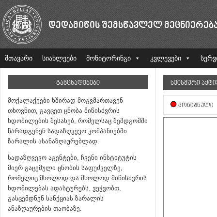
ᲓᲔᲓᲐᲛᲘᲬᲘᲡ ᲨᲔᲛᲡᲬᲐᲕᲚᲔᲚ ᲛᲔᲪᲜᲘᲔᲠᲔᲑ
მთავარი
სიახლეები
მონიტორინგი
კვლევები
სერვ
ᲒᲐᲜᲪᲮᲐᲓᲔᲑᲔᲑᲘ
ᲡᲔᲘᲡᲛᲣᲠᲘ ᲐᲥᲢ
მოქალაქეები ხშირად მოგვმართავენ
ᲛᲝᲜᲘᲨᲜᲣᲚᲘ
თხოვნით, გავცეთ ცნობა მიწისძვრის
ხდომილების შესახებ, რომელსაც შემდგომში
წარადგენენ სადაზღვევო კომპანიებში
ზარალის ასანაზღაურებლად.
სადაზღვევო აგენტები, ჩვენი ინსტიტუტის
მიერ გაცემული ცნობის საფუძველზე,
რომელიც მხოლოდ და მხოლოდ მიწისძვრის
ხდომილებას ადასტურებს, ვეჭვობთ,
გასცემდნენ სანქციას ზარალის
ანაზღაურების თაობაზე.