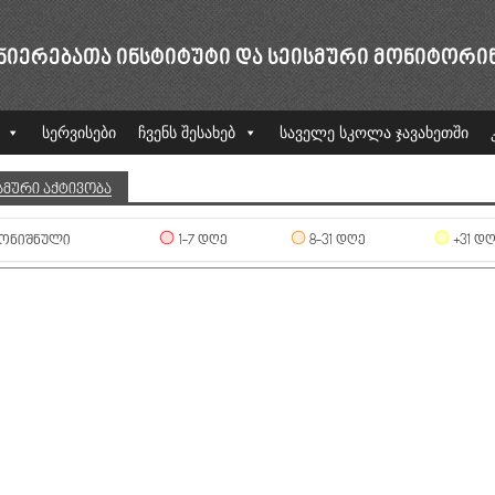
ᲜᲘᲔᲠᲔᲑᲐᲗᲐ ᲘᲜᲡᲢᲘᲢᲣᲢᲘ ᲓᲐ ᲡᲔᲘᲡᲛᲣᲠᲘ ᲛᲝᲜᲘᲢᲝᲠᲘ
სერვისები
ჩვენს შესახებ
საველე სკოლა ჯავახეთში
ᲡᲛᲣᲠᲘ ᲐᲥᲢᲘᲕᲝᲑᲐ
ᲝᲜᲘᲨᲜᲣᲚᲘ
1-7 ᲓᲦᲔ
8-31 ᲓᲦᲔ
+31 Დ