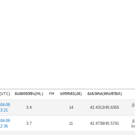
(UTC)
ᲛᲐᲒᲜᲘᲢᲣᲓᲐ(ML)
FM
ᲡᲘᲦᲠᲛᲔ(ᲙᲛ)
ᲒᲐᲜ/ᲒᲠᲫ(ᲒᲠᲐᲓᲣᲡᲘ)
-04-09
ქ
3.4
14
42.4313/45.6355
13:21
-04-09
ქ
3.7
11
42.4738/45.5741
12:36
ს