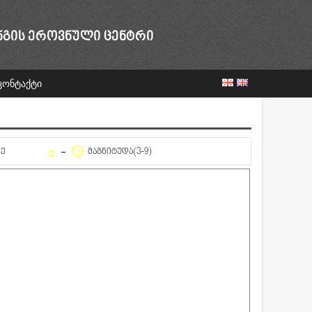
ᲜᲒᲘᲡ ᲔᲠᲝᲕᲜᲣᲚᲘ ᲪᲔᲜᲢᲠᲘ
კონტაქტი
ᲦᲔ
ᲛᲐᲒᲜᲘᲢᲣᲓᲐ(3-9)