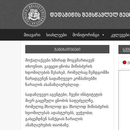
ᲓᲔᲓᲐᲛᲘᲬᲘᲡ ᲨᲔᲛᲡᲬᲐᲕᲚᲔᲚ ᲛᲔᲪ
მთავარი
სიახლეები
მონიტორინგი
კვლევები
ᲒᲐᲜᲪᲮᲐᲓᲔᲑᲔᲑᲘ
ᲡᲔᲘ
მოქალაქეები ხშირად მოგვმართავენ
Მ
თხოვნით, გავცეთ ცნობა მიწისძვრის
ხდომილების შესახებ, რომელსაც შემდგომში
წარადგენენ სადაზღვევო კომპანიებში
ზარალის ასანაზღაურებლად.
სადაზღვევო აგენტები, ჩვენი ინსტიტუტის
მიერ გაცემული ცნობის საფუძველზე,
რომელიც მხოლოდ და მხოლოდ მიწისძვრის
ხდომილებას ადასტურებს, ვეჭვობთ,
გასცემდნენ სანქციას ზარალის
ანაზღაურების თაობაზე.