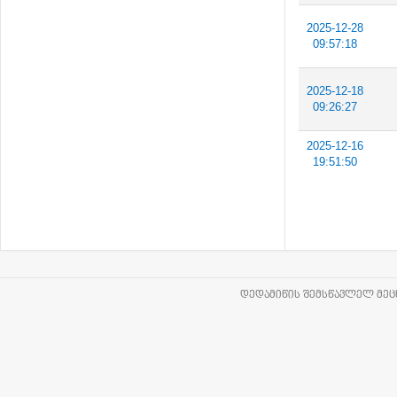
2025-12-28
09:57:18
2025-12-18
09:26:27
2025-12-16
19:51:50
ᲓᲔᲓᲐᲛᲘᲬᲘᲡ ᲨᲔᲛᲡᲬᲐᲕᲚᲔᲚ ᲛᲔᲪᲜ