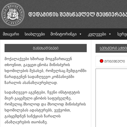
ᲓᲔᲓᲐᲛᲘᲬᲘᲡ ᲨᲔᲛᲡᲬᲐᲕᲚᲔᲚ ᲛᲔᲪᲜᲘᲔᲠᲔᲑ
მთავარი
სიახლეები
მონიტორინგი
კვლევები
სერვ
ᲒᲐᲜᲪᲮᲐᲓᲔᲑᲔᲑᲘ
ᲡᲔᲘᲡᲛᲣᲠᲘ ᲐᲥᲢ
მოქალაქეები ხშირად მოგვმართავენ
ᲛᲝᲜᲘᲨᲜᲣᲚᲘ
თხოვნით, გავცეთ ცნობა მიწისძვრის
ხდომილების შესახებ, რომელსაც შემდგომში
წარადგენენ სადაზღვევო კომპანიებში
ზარალის ასანაზღაურებლად.
სადაზღვევო აგენტები, ჩვენი ინსტიტუტის
მიერ გაცემული ცნობის საფუძველზე,
რომელიც მხოლოდ და მხოლოდ მიწისძვრის
ხდომილებას ადასტურებს, ვეჭვობთ,
გასცემდნენ სანქციას ზარალის
ანაზღაურების თაობაზე.