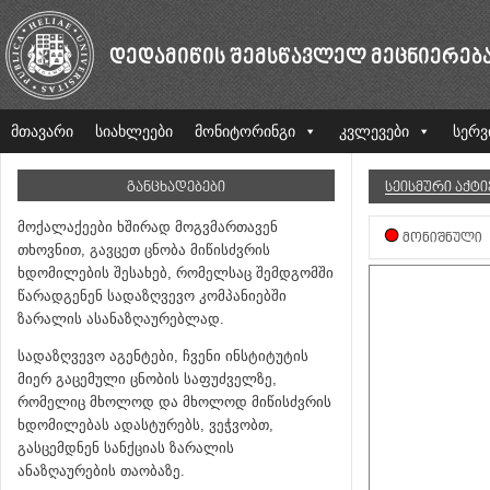
ᲓᲔᲓᲐᲛᲘᲬᲘᲡ ᲨᲔᲛᲡᲬᲐᲕᲚᲔᲚ ᲛᲔᲪᲜᲘᲔᲠᲔᲑ
მთავარი
სიახლეები
მონიტორინგი
კვლევები
სერვ
ᲒᲐᲜᲪᲮᲐᲓᲔᲑᲔᲑᲘ
ᲡᲔᲘᲡᲛᲣᲠᲘ ᲐᲥᲢ
მოქალაქეები ხშირად მოგვმართავენ
ᲛᲝᲜᲘᲨᲜᲣᲚᲘ
თხოვნით, გავცეთ ცნობა მიწისძვრის
ხდომილების შესახებ, რომელსაც შემდგომში
წარადგენენ სადაზღვევო კომპანიებში
ზარალის ასანაზღაურებლად.
სადაზღვევო აგენტები, ჩვენი ინსტიტუტის
მიერ გაცემული ცნობის საფუძველზე,
რომელიც მხოლოდ და მხოლოდ მიწისძვრის
ხდომილებას ადასტურებს, ვეჭვობთ,
გასცემდნენ სანქციას ზარალის
ანაზღაურების თაობაზე.