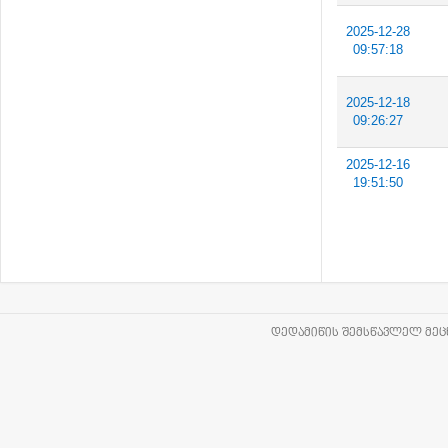
2025-12-28
09:57:18
2025-12-18
09:26:27
2025-12-16
19:51:50
ᲓᲔᲓᲐᲛᲘᲬᲘᲡ ᲨᲔᲛᲡᲬᲐᲕᲚᲔᲚ ᲛᲔᲪᲜ