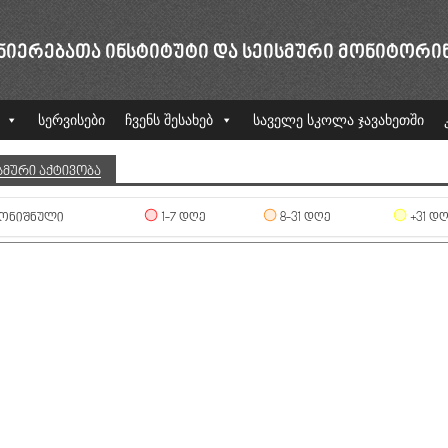
ᲜᲘᲔᲠᲔᲑᲐᲗᲐ ᲘᲜᲡᲢᲘᲢᲣᲢᲘ ᲓᲐ ᲡᲔᲘᲡᲛᲣᲠᲘ ᲛᲝᲜᲘᲢᲝᲠᲘ
სერვისები
ჩვენს შესახებ
საველე სკოლა ჯავახეთში
ᲡᲛᲣᲠᲘ ᲐᲥᲢᲘᲕᲝᲑᲐ
ᲝᲜᲘᲨᲜᲣᲚᲘ
1-7 ᲓᲦᲔ
8-31 ᲓᲦᲔ
+31 Დ