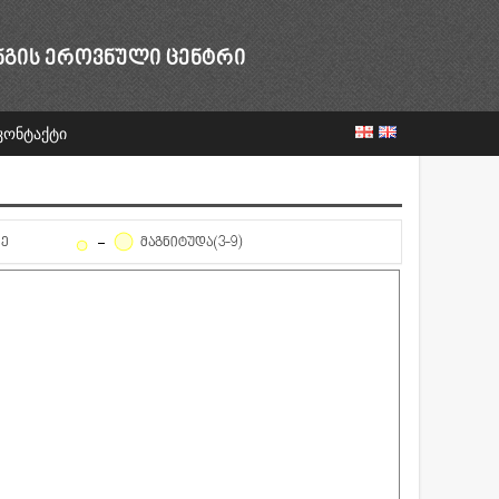
ᲜᲒᲘᲡ ᲔᲠᲝᲕᲜᲣᲚᲘ ᲪᲔᲜᲢᲠᲘ
კონტაქტი
ᲦᲔ
ᲛᲐᲒᲜᲘᲢᲣᲓᲐ(3-9)