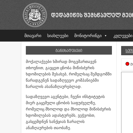
ᲓᲔᲓᲐᲛᲘᲬᲘᲡ ᲨᲔᲛᲡᲬᲐᲕᲚᲔᲚ ᲛᲔᲪ
მთავარი
სიახლეები
მონიტორინგი
კვლევები
ᲒᲐᲜᲪᲮᲐᲓᲔᲑᲔᲑᲘ
ᲡᲔᲘ
მოქალაქეები ხშირად მოგვმართავენ
Მ
თხოვნით, გავცეთ ცნობა მიწისძვრის
ხდომილების შესახებ, რომელსაც შემდგომში
წარადგენენ სადაზღვევო კომპანიებში
ზარალის ასანაზღაურებლად.
სადაზღვევო აგენტები, ჩვენი ინსტიტუტის
მიერ გაცემული ცნობის საფუძველზე,
რომელიც მხოლოდ და მხოლოდ მიწისძვრის
ხდომილებას ადასტურებს, ვეჭვობთ,
გასცემდნენ სანქციას ზარალის
ანაზღაურების თაობაზე.