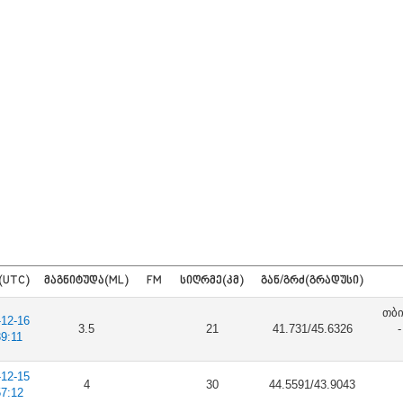
(UTC)
ᲛᲐᲒᲜᲘᲢᲣᲓᲐ(ML)
FM
ᲡᲘᲦᲠᲛᲔ(ᲙᲛ)
ᲒᲐᲜ/ᲒᲠᲫ(ᲒᲠᲐᲓᲣᲡᲘ)
თბი
-12-16
3.5
21
41.731/45.6326
39:11
-12-15
4
30
44.5591/43.9043
57:12