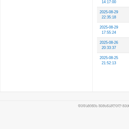
14:17:00
2025-08-29
22:35:18
2025-08-29
17:55:24
2025-08-26
20:33:37
2025-08-25
21:52:13
ᲓᲔᲓᲐᲛᲘᲬᲘᲡ ᲨᲔᲛᲡᲬᲐᲕᲚᲔᲚ ᲛᲔᲪᲜ