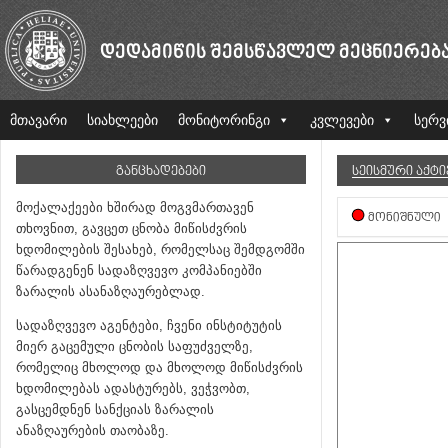
ᲓᲔᲓᲐᲛᲘᲬᲘᲡ ᲨᲔᲛᲡᲬᲐᲕᲚᲔᲚ ᲛᲔᲪᲜᲘᲔᲠᲔᲑ
მთავარი
სიახლეები
მონიტორინგი
კვლევები
სერვ
ᲒᲐᲜᲪᲮᲐᲓᲔᲑᲔᲑᲘ
ᲡᲔᲘᲡᲛᲣᲠᲘ ᲐᲥᲢ
მოქალაქეები ხშირად მოგვმართავენ
ᲛᲝᲜᲘᲨᲜᲣᲚᲘ
თხოვნით, გავცეთ ცნობა მიწისძვრის
ხდომილების შესახებ, რომელსაც შემდგომში
წარადგენენ სადაზღვევო კომპანიებში
ზარალის ასანაზღაურებლად.
სადაზღვევო აგენტები, ჩვენი ინსტიტუტის
მიერ გაცემული ცნობის საფუძველზე,
რომელიც მხოლოდ და მხოლოდ მიწისძვრის
ხდომილებას ადასტურებს, ვეჭვობთ,
გასცემდნენ სანქციას ზარალის
ანაზღაურების თაობაზე.