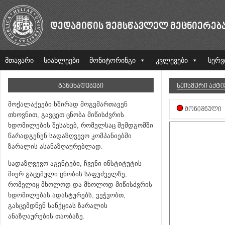
ᲓᲔᲓᲐᲛᲘᲬᲘᲡ ᲨᲔᲛᲡᲬᲐᲕᲚᲔᲚ ᲛᲔᲪᲜᲘᲔᲠᲔᲑ
მთავარი
სიახლეები
მონიტორინგი
კვლევები
სერვ
ᲒᲐᲜᲪᲮᲐᲓᲔᲑᲔᲑᲘ
ᲡᲔᲘᲡᲛᲣᲠᲘ ᲐᲥᲢ
მოქალაქეები ხშირად მოგვმართავენ
ᲛᲝᲜᲘᲨᲜᲣᲚᲘ
თხოვნით, გავცეთ ცნობა მიწისძვრის
ხდომილების შესახებ, რომელსაც შემდგომში
წარადგენენ სადაზღვევო კომპანიებში
ზარალის ასანაზღაურებლად.
სადაზღვევო აგენტები, ჩვენი ინსტიტუტის
მიერ გაცემული ცნობის საფუძველზე,
რომელიც მხოლოდ და მხოლოდ მიწისძვრის
ხდომილებას ადასტურებს, ვეჭვობთ,
გასცემდნენ სანქციას ზარალის
ანაზღაურების თაობაზე.