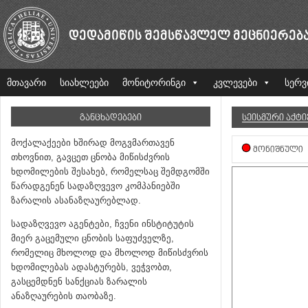
ᲓᲔᲓᲐᲛᲘᲬᲘᲡ ᲨᲔᲛᲡᲬᲐᲕᲚᲔᲚ ᲛᲔᲪᲜᲘᲔᲠᲔᲑ
მთავარი
სიახლეები
მონიტორინგი
კვლევები
სერვ
ᲒᲐᲜᲪᲮᲐᲓᲔᲑᲔᲑᲘ
ᲡᲔᲘᲡᲛᲣᲠᲘ ᲐᲥᲢ
მოქალაქეები ხშირად მოგვმართავენ
ᲛᲝᲜᲘᲨᲜᲣᲚᲘ
თხოვნით, გავცეთ ცნობა მიწისძვრის
ხდომილების შესახებ, რომელსაც შემდგომში
წარადგენენ სადაზღვევო კომპანიებში
ზარალის ასანაზღაურებლად.
სადაზღვევო აგენტები, ჩვენი ინსტიტუტის
მიერ გაცემული ცნობის საფუძველზე,
რომელიც მხოლოდ და მხოლოდ მიწისძვრის
ხდომილებას ადასტურებს, ვეჭვობთ,
გასცემდნენ სანქციას ზარალის
ანაზღაურების თაობაზე.