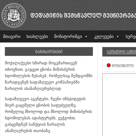
ᲓᲔᲓᲐᲛᲘᲬᲘᲡ ᲨᲔᲛᲡᲬᲐᲕᲚᲔᲚ ᲛᲔᲪᲜᲘᲔᲠᲔᲑ
მთავარი
სიახლეები
მონიტორინგი
კვლევები
სერვ
ᲒᲐᲜᲪᲮᲐᲓᲔᲑᲔᲑᲘ
ᲡᲔᲘᲡᲛᲣᲠᲘ ᲐᲥᲢ
მოქალაქეები ხშირად მოგვმართავენ
ᲛᲝᲜᲘᲨᲜᲣᲚᲘ
თხოვნით, გავცეთ ცნობა მიწისძვრის
ხდომილების შესახებ, რომელსაც შემდგომში
წარადგენენ სადაზღვევო კომპანიებში
ზარალის ასანაზღაურებლად.
სადაზღვევო აგენტები, ჩვენი ინსტიტუტის
მიერ გაცემული ცნობის საფუძველზე,
რომელიც მხოლოდ და მხოლოდ მიწისძვრის
ხდომილებას ადასტურებს, ვეჭვობთ,
გასცემდნენ სანქციას ზარალის
ანაზღაურების თაობაზე.