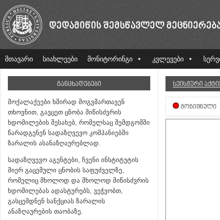
ᲓᲔᲓᲐᲛᲘᲬᲘᲡ ᲨᲔᲛᲡᲬᲐᲕᲚᲔᲚ ᲛᲔᲪᲜᲘᲔᲠᲔᲑ
მთავარი
სიახლეები
მონიტორინგი
კვლევები
სერვ
ᲒᲐᲜᲪᲮᲐᲓᲔᲑᲔᲑᲘ
ᲡᲔᲘᲡᲛᲣᲠᲘ ᲐᲥᲢ
მოქალაქეები ხშირად მოგვმართავენ
ᲛᲝᲜᲘᲨᲜᲣᲚᲘ
თხოვნით, გავცეთ ცნობა მიწისძვრის
ხდომილების შესახებ, რომელსაც შემდგომში
წარადგენენ სადაზღვევო კომპანიებში
ზარალის ასანაზღაურებლად.
სადაზღვევო აგენტები, ჩვენი ინსტიტუტის
მიერ გაცემული ცნობის საფუძველზე,
რომელიც მხოლოდ და მხოლოდ მიწისძვრის
ხდომილებას ადასტურებს, ვეჭვობთ,
გასცემდნენ სანქციას ზარალის
ანაზღაურების თაობაზე.