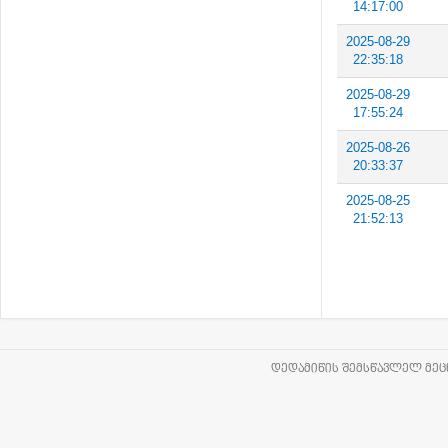
14:17:00
2025-08-29
22:35:18
2025-08-29
17:55:24
2025-08-26
20:33:37
2025-08-25
21:52:13
ᲓᲔᲓᲐᲛᲘᲬᲘᲡ ᲨᲔᲛᲡᲬᲐᲕᲚᲔᲚ ᲛᲔᲪᲜ