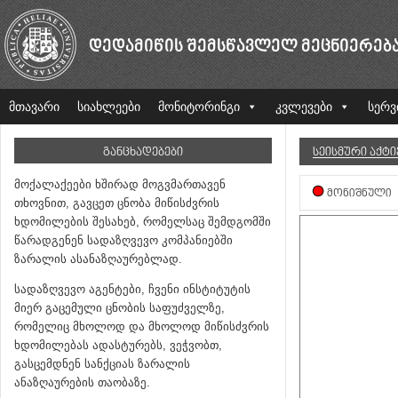
ᲓᲔᲓᲐᲛᲘᲬᲘᲡ ᲨᲔᲛᲡᲬᲐᲕᲚᲔᲚ ᲛᲔᲪᲜᲘᲔᲠᲔᲑ
მთავარი
სიახლეები
მონიტორინგი
კვლევები
სერვ
ᲒᲐᲜᲪᲮᲐᲓᲔᲑᲔᲑᲘ
ᲡᲔᲘᲡᲛᲣᲠᲘ ᲐᲥᲢ
მოქალაქეები ხშირად მოგვმართავენ
ᲛᲝᲜᲘᲨᲜᲣᲚᲘ
თხოვნით, გავცეთ ცნობა მიწისძვრის
ხდომილების შესახებ, რომელსაც შემდგომში
წარადგენენ სადაზღვევო კომპანიებში
ზარალის ასანაზღაურებლად.
სადაზღვევო აგენტები, ჩვენი ინსტიტუტის
მიერ გაცემული ცნობის საფუძველზე,
რომელიც მხოლოდ და მხოლოდ მიწისძვრის
ხდომილებას ადასტურებს, ვეჭვობთ,
გასცემდნენ სანქციას ზარალის
ანაზღაურების თაობაზე.