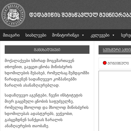
ᲓᲔᲓᲐᲛᲘᲬᲘᲡ ᲨᲔᲛᲡᲬᲐᲕᲚᲔᲚ ᲛᲔᲪᲜᲘᲔᲠᲔᲑ
მთავარი
სიახლეები
მონიტორინგი
კვლევები
სერვ
ᲒᲐᲜᲪᲮᲐᲓᲔᲑᲔᲑᲘ
ᲡᲔᲘᲡᲛᲣᲠᲘ ᲐᲥᲢ
მოქალაქეები ხშირად მოგვმართავენ
ᲛᲝᲜᲘᲨᲜᲣᲚᲘ
თხოვნით, გავცეთ ცნობა მიწისძვრის
ხდომილების შესახებ, რომელსაც შემდგომში
წარადგენენ სადაზღვევო კომპანიებში
ზარალის ასანაზღაურებლად.
სადაზღვევო აგენტები, ჩვენი ინსტიტუტის
მიერ გაცემული ცნობის საფუძველზე,
რომელიც მხოლოდ და მხოლოდ მიწისძვრის
ხდომილებას ადასტურებს, ვეჭვობთ,
გასცემდნენ სანქციას ზარალის
ანაზღაურების თაობაზე.