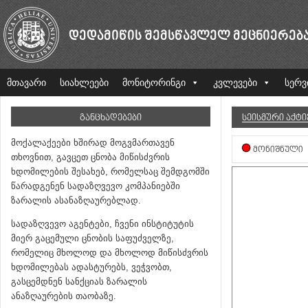
ᲓᲔᲓᲐᲛᲘᲬᲘᲡ ᲨᲔᲛᲡᲬᲐᲕᲚᲔᲚ ᲛᲔᲪᲜᲘᲔᲠᲔᲑ
მთავარი
სიახლეები
მონიტორინგი
კვლევები
სერვ
ᲒᲐᲜᲪᲮᲐᲓᲔᲑᲔᲑᲘ
ᲡᲔᲘᲡᲛᲣᲠᲘ ᲐᲥᲢ
მოქალაქეები ხშირად მოგვმართავენ
ᲛᲝᲜᲘᲨᲜᲣᲚᲘ
თხოვნით, გავცეთ ცნობა მიწისძვრის
ხდომილების შესახებ, რომელსაც შემდგომში
წარადგენენ სადაზღვევო კომპანიებში
ზარალის ასანაზღაურებლად.
სადაზღვევო აგენტები, ჩვენი ინსტიტუტის
მიერ გაცემული ცნობის საფუძველზე,
რომელიც მხოლოდ და მხოლოდ მიწისძვრის
ხდომილებას ადასტურებს, ვეჭვობთ,
გასცემდნენ სანქციას ზარალის
ანაზღაურების თაობაზე.