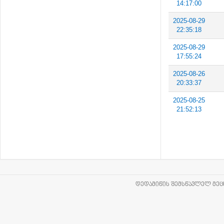
14:17:00
2025-08-29
22:35:18
2025-08-29
17:55:24
2025-08-26
20:33:37
2025-08-25
21:52:13
ᲓᲔᲓᲐᲛᲘᲬᲘᲡ ᲨᲔᲛᲡᲬᲐᲕᲚᲔᲚ ᲛᲔᲪᲜ