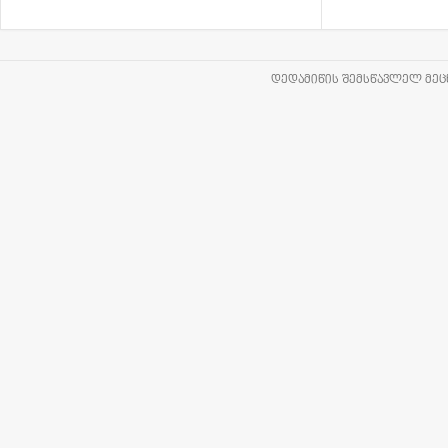
ᲓᲔᲓᲐᲛᲘᲬᲘᲡ ᲨᲔᲛᲡᲬᲐᲕᲚᲔᲚ ᲛᲔᲪᲜ