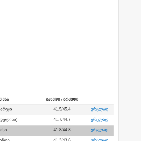
ᲚᲔᲑᲐ
ᲒᲐᲜᲔᲓᲘ / ᲒᲠᲫᲔᲓᲘ
გარეჯი
41.5/45.4
ვრცლად
(დელისი)
41.7/44.7
ვრცლად
ისი
41.8/44.8
ვრცლად
მინდა
41.3/43.6
ვრცლად