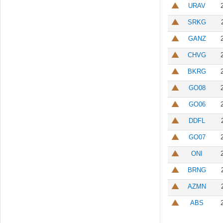
URAV
SRKG
GANZ
CHVG
BKRG
GO08
GO06
DDFL
GO07
ONI
BRNG
AZMN
ABS