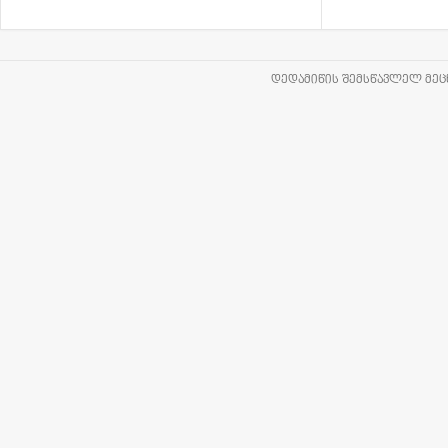
ᲓᲔᲓᲐᲛᲘᲬᲘᲡ ᲨᲔᲛᲡᲬᲐᲕᲚᲔᲚ ᲛᲔᲪᲜ