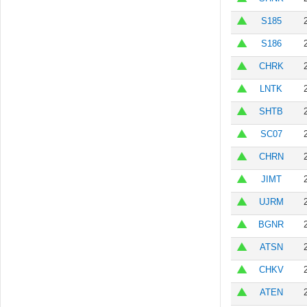
S185
S186
CHRK
LNTK
SHTB
SC07
CHRN
JIMT
UJRM
BGNR
ATSN
CHKV
ATEN